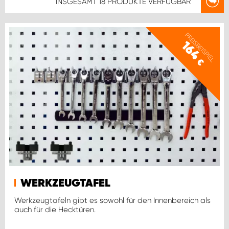
INSGESAMT
18 PRODUKTE
VERFÜGBAR
PREISBEISPIEL
164
€
WERKZEUGTAFEL
Werkzeugtafeln gibt es sowohl für den Innenbereich als
auch für die Hecktüren.