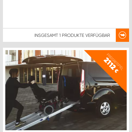
INSGESAMT
1 PRODUKTE
VERFÜGBAR
PREISBEISPIEL
2112
€