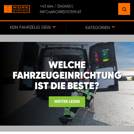
+43 664 / 1240450 |
INFO@WORKSYSTEM.AT
FINDEN SIE EINEN STANDORT
IN IHRER NÄHE
KEIN FAHRZEUG GEWÄHLT
KATEGORIEN
ZUR KARTE
WELCHE
BÜRO WORK SYSTEM ÖSTERREICH
FAHRZEUGEINRICHTUNG
IST DIE BESTE?
MONTAGEPARTNER OBERÖSTERREICH
WEITER LESEN
MONTAGEPARTNER STEIERMARK
MONTAGEPARTNER TIROL