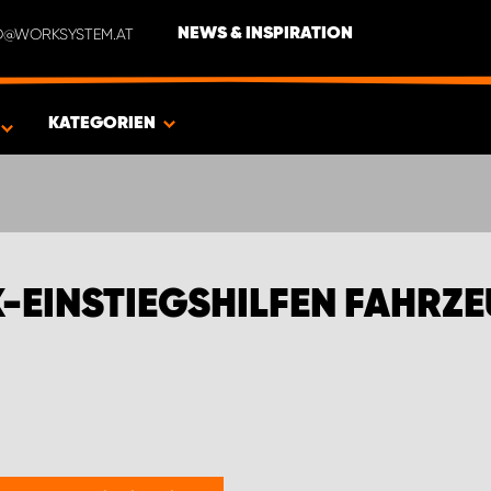
NFO@WORKSYSTEM.AT
NEWS & INSPIRATION
EN FÜR CITROËN
KATEGORIEN
K-EINSTIEGSHILFEN FAHRZ