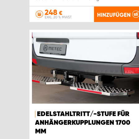
248
€
HINZUFÜGEN
EXKL. 20 % MWST.
EDELSTAHLTRITT/-STUFE FÜR
ANHÄNGERKUPPLUNGEN 1700
MM