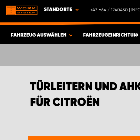
STANDORTE
+43 664 / 1240450 | I
FAHRZEUG AUSWÄHLEN
FAHRZEUGEINRICHTUNG
ERGEBNISSE ANZEIGEN -
532
ARTIKEL
TÜRLEITERN UND AH
FÜR CITROËN