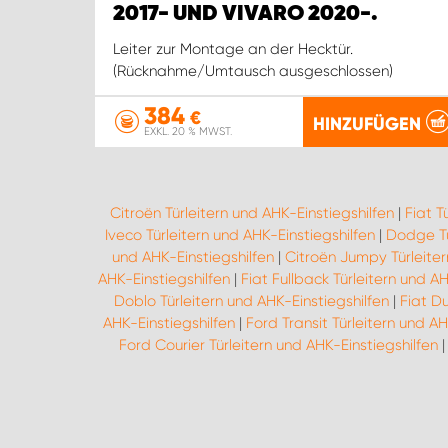
2017- UND VIVARO 2020-.
Leiter zur Montage an der Hecktür.
(Rücknahme/Umtausch ausgeschlossen)
384
€
HINZUFÜGEN
EXKL. 20 % MWST.
Citroën Türleitern und AHK-Einstiegshilfen
|
Fiat T
Iveco Türleitern und AHK-Einstiegshilfen
|
Dodge Tü
und AHK-Einstiegshilfen
|
Citroën Jumpy Türleiter
AHK-Einstiegshilfen
|
Fiat Fullback Türleitern und AH
Doblo Türleitern und AHK-Einstiegshilfen
|
Fiat D
AHK-Einstiegshilfen
|
Ford Transit Türleitern und AH
Ford Courier Türleitern und AHK-Einstiegshilfen