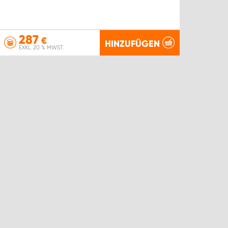
287
€
HINZUFÜGEN
EXKL. 20 % MWST.