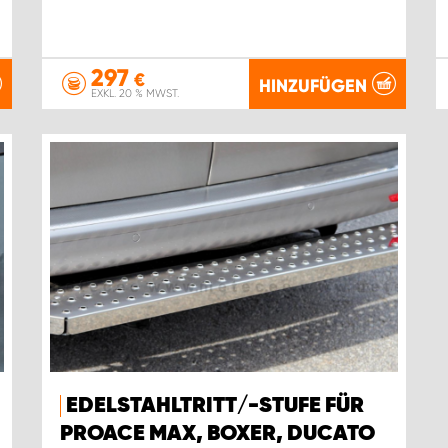
297
€
HINZUFÜGEN
EXKL. 20 % MWST.
EDELSTAHLTRITT/-STUFE FÜR
PROACE MAX, BOXER, DUCATO