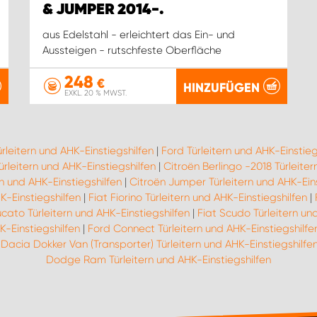
& JUMPER 2014-.
aus Edelstahl - erleichtert das Ein- und
Aussteigen - rutschfeste Oberfläche
248
€
HINZUFÜGEN
EXKL. 20 % MWST.
ürleitern und AHK-Einstiegshilfen
|
Ford Türleitern und AHK-Einstieg
rleitern und AHK-Einstiegshilfen
|
Citroën Berlingo -2018 Türleiter
n und AHK-Einstiegshilfen
|
Citroën Jumper Türleitern und AHK-Eins
K-Einstiegshilfen
|
Fiat Fiorino Türleitern und AHK-Einstiegshilfen
|
ucato Türleitern und AHK-Einstiegshilfen
|
Fiat Scudo Türleitern un
K-Einstiegshilfen
|
Ford Connect Türleitern und AHK-Einstiegshilfe
|
Dacia Dokker Van (Transporter) Türleitern und AHK-Einstiegshilfe
Dodge Ram Türleitern und AHK-Einstiegshilfen