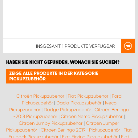
INSGESAMT
1 PRODUKTE
VERFÜGBAR
HABEN SIE NICHT GEFUNDEN, WONACH SIE SUCHEN?
ZEIGE ALLE PRODUKTE IN DER KATEGORIE
PICKUPZUBEHÖR
Citroën Pickupzubehör
|
Fiat Pickupzubehör
|
Ford
Pickupzubehör
|
Dacia Pickupzubehör
|
Iveco
Pickupzubehör
|
Dodge Pickupzubehör
|
Citroën Berlingo
-2018 Pickupzubehör
|
Citroën Nemo Pickupzubehör
|
Citroën Jumpy Pickupzubehör
|
Citroën Jumper
Pickupzubehör
|
Citroën Berlingo 2019- Pickupzubehör
|
Fiat
Fullback Pickupzubehör
|
Fiat Fiorino Pickupzubehör
|
Fiat