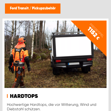
MONTAGEPARTNER WIEN 1230
Ford Transit
/
Pickupzubehör
SCHAURAUM ÖSTERREICH
PREISBEISPIEL
1152
€
HARDTOPS
Hochwertige Hardtops, die vor Witterung, Wind und
Diebstahl schützen.