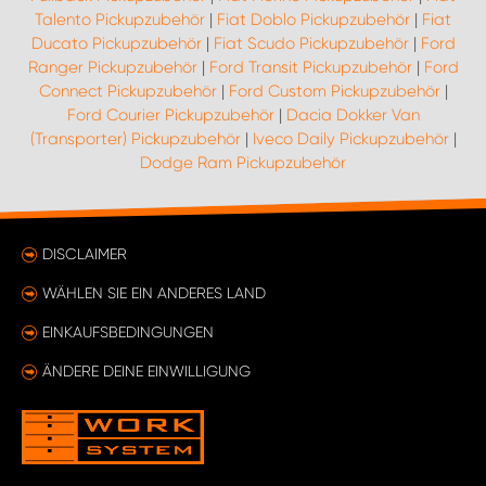
Talento Pickupzubehör
|
Fiat Doblo Pickupzubehör
|
Fiat
Ducato Pickupzubehör
|
Fiat Scudo Pickupzubehör
|
Ford
Ranger Pickupzubehör
|
Ford Transit Pickupzubehör
|
Ford
Connect Pickupzubehör
|
Ford Custom Pickupzubehör
|
Ford Courier Pickupzubehör
|
Dacia Dokker Van
(Transporter) Pickupzubehör
|
Iveco Daily Pickupzubehör
|
Dodge Ram Pickupzubehör
DISCLAIMER
WÄHLEN SIE EIN ANDERES LAND
EINKAUFSBEDINGUNGEN
ÄNDERE DEINE EINWILLIGUNG