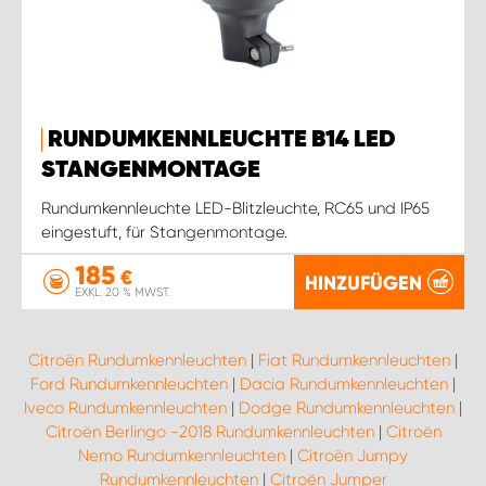
RUNDUMKENNLEUCHTE B14 LED
STANGENMONTAGE
Rundumkennleuchte LED-Blitzleuchte, RC65 und IP65
eingestuft, für Stangenmontage.
185
€
HINZUFÜGEN
EXKL. 20 % MWST.
Citroën Rundumkennleuchten
|
Fiat Rundumkennleuchten
|
Ford Rundumkennleuchten
|
Dacia Rundumkennleuchten
|
Iveco Rundumkennleuchten
|
Dodge Rundumkennleuchten
|
Citroën Berlingo -2018 Rundumkennleuchten
|
Citroën
Nemo Rundumkennleuchten
|
Citroën Jumpy
Rundumkennleuchten
|
Citroën Jumper