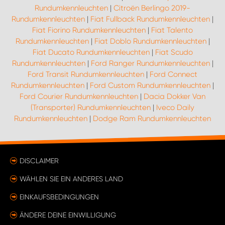
Rundumkennleuchten
|
Citroën Berlingo 2019-
Rundumkennleuchten
|
Fiat Fullback Rundumkennleuchten
|
Fiat Fiorino Rundumkennleuchten
|
Fiat Talento
Rundumkennleuchten
|
Fiat Doblo Rundumkennleuchten
|
Fiat Ducato Rundumkennleuchten
|
Fiat Scudo
Rundumkennleuchten
|
Ford Ranger Rundumkennleuchten
|
Ford Transit Rundumkennleuchten
|
Ford Connect
Rundumkennleuchten
|
Ford Custom Rundumkennleuchten
|
Ford Courier Rundumkennleuchten
|
Dacia Dokker Van
(Transporter) Rundumkennleuchten
|
Iveco Daily
Rundumkennleuchten
|
Dodge Ram Rundumkennleuchten
DISCLAIMER
WÄHLEN SIE EIN ANDERES LAND
EINKAUFSBEDINGUNGEN
ÄNDERE DEINE EINWILLIGUNG