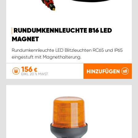
RUNDUMKENNLEUCHTE B16 LED
MAGNET
Rundumkennleuchte LED Blitzleuchten RC65 und IP65
eingestuft mit Magnethalterung.
156
€
HINZUFÜGEN
EXKL. 20 % MWST.