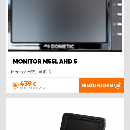
MONITOR M55L AHD 5
Monitor M55L AHD 5
439
€
HINZUFÜGEN
EXKL. 20 % MWST.