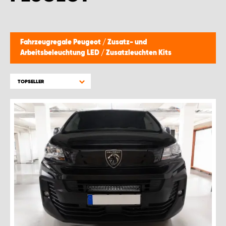
MONTAGEPARTNER WIEN 1230
SCHAURAUM ÖSTERREICH
Fahrzeugregale Peugeot
/
Zusatz- und
Arbeitsbeleuchtung LED
/
Zusatzleuchten Kits
TOPSELLER