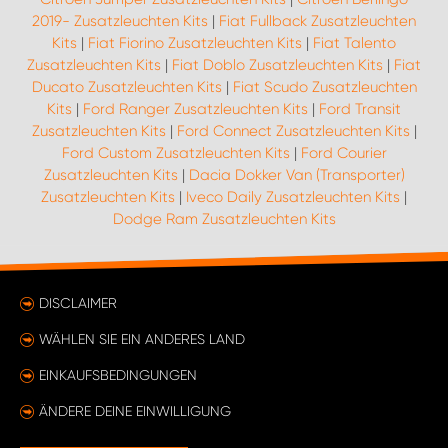
2019- Zusatzleuchten Kits
|
Fiat Fullback Zusatzleuchten
Kits
|
Fiat Fiorino Zusatzleuchten Kits
|
Fiat Talento
Zusatzleuchten Kits
|
Fiat Doblo Zusatzleuchten Kits
|
Fiat
Ducato Zusatzleuchten Kits
|
Fiat Scudo Zusatzleuchten
Kits
|
Ford Ranger Zusatzleuchten Kits
|
Ford Transit
Zusatzleuchten Kits
|
Ford Connect Zusatzleuchten Kits
|
Ford Custom Zusatzleuchten Kits
|
Ford Courier
Zusatzleuchten Kits
|
Dacia Dokker Van (Transporter)
Zusatzleuchten Kits
|
Iveco Daily Zusatzleuchten Kits
|
Dodge Ram Zusatzleuchten Kits
DISCLAIMER
WÄHLEN SIE EIN ANDERES LAND
EINKAUFSBEDINGUNGEN
ÄNDERE DEINE EINWILLIGUNG