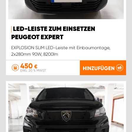
LED-LEISTE ZUM EINSETZEN
PEUGEOT EXPERT
EXPLOSION SLIM LED-Leiste mit Einbaumontage,
2x280mm 90W, 8200lm
450
€
HINZUFÜGEN
EXKL. 20 % MWST.