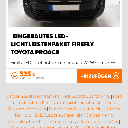
EINGEBAUTES LED-
LICHTLEISTENPAKET FIREFLY
TOYOTA PROACE
Firefly LED-Lichtleiste zum Einbauen, 2X280 mm 75 W
525
€
HINZUFÜGEN
EXKL. 20 % MWST.
Citroën Zusatzleuchten Kits
|
Fiat Zusatzleuchten Kits
|
Ford
Zusatzleuchten Kits
|
Dacia Zusatzleuchten Kits
|
Iveco
Zusatzleuchten Kits
|
Dodge Zusatzleuchten Kits
|
Citroën
Berlingo -2018 Zusatzleuchten Kits
|
Citroën Nemo
Zusatzleuchten Kits
|
Citroën Jumpy Zusatzleuchten Kits
|
Citroën Jumper Zusatzleuchten Kits
|
Citroën Berlingo