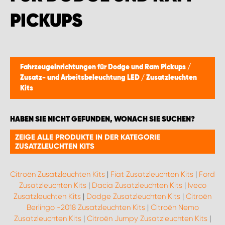
MONTAGEPARTNER WIEN 1230
PICKUPS
SCHAURAUM ÖSTERREICH
Fahrzeugeinrichtungen für Dodge und Ram Pickups
/
Zusatz- und Arbeitsbeleuchtung LED
/
Zusatzleuchten
Kits
HABEN SIE NICHT GEFUNDEN, WONACH SIE SUCHEN?
ZEIGE ALLE PRODUKTE IN DER KATEGORIE
ZUSATZLEUCHTEN KITS
Citroën Zusatzleuchten Kits
|
Fiat Zusatzleuchten Kits
|
Ford
Zusatzleuchten Kits
|
Dacia Zusatzleuchten Kits
|
Iveco
Zusatzleuchten Kits
|
Dodge Zusatzleuchten Kits
|
Citroën
Berlingo -2018 Zusatzleuchten Kits
|
Citroën Nemo
Zusatzleuchten Kits
|
Citroën Jumpy Zusatzleuchten Kits
|