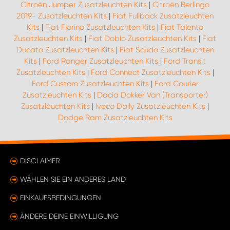
Citroën Jumper Zusatzleuchten Kits
|
Citroën Berlingo
2019- Zusatzleuchten Kits
|
Fiat Fullback Zusatzleuchten
Kits
|
Fiat Fiorino Zusatzleuchten Kits
|
Fiat Talento
Zusatzleuchten Kits
|
Fiat Doblo Zusatzleuchten Kits
|
Fiat
Ducato Zusatzleuchten Kits
|
Fiat Scudo Zusatzleuchten
Kits
|
Ford Ranger Zusatzleuchten Kits
|
Ford Transit
Zusatzleuchten Kits
|
Ford Connect Zusatzleuchten Kits
|
Ford Custom Zusatzleuchten Kits
|
Ford Courier
Zusatzleuchten Kits
|
Dacia Dokker Van (Transporter)
Zusatzleuchten Kits
|
Iveco Daily Zusatzleuchten Kits
|
Dodge Ram Zusatzleuchten Kits
DISCLAIMER
WÄHLEN SIE EIN ANDERES LAND
EINKAUFSBEDINGUNGEN
ÄNDERE DEINE EINWILLIGUNG