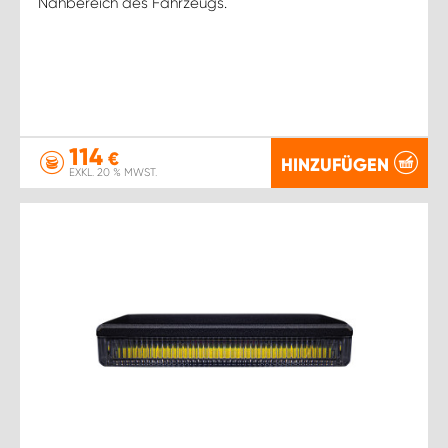
Nahbereich des Fahrzeugs.
114
€
HINZUFÜGEN
EXKL. 20 % MWST.