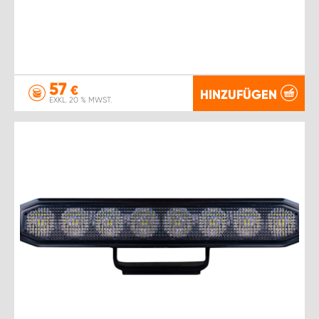
57
€
HINZUFÜGEN
EXKL. 20 % MWST.