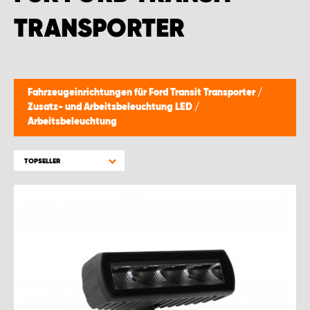
MONTAGEPARTNER WIEN 1230
TRANSPORTER
SCHAURAUM ÖSTERREICH
Fahrzeugeinrichtungen für Ford Transit Transporter
/
Zusatz- und Arbeitsbeleuchtung LED
/
Arbeitsbeleuchtung
TOPSELLER