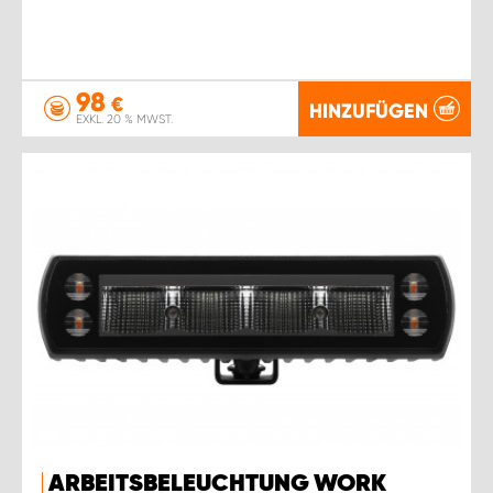
98
€
HINZUFÜGEN
EXKL. 20 % MWST.
ARBEITSBELEUCHTUNG WORK