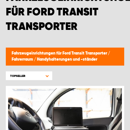
MONTAGEPARTNER WIEN 1230
FÜR FORD TRANSIT
SCHAURAUM ÖSTERREICH
TRANSPORTER
Fahrzeugeinrichtungen für Ford Transit Transporter
/
Fahrerraum
/
Handyhalterungen und -ständer
TOPSELLER