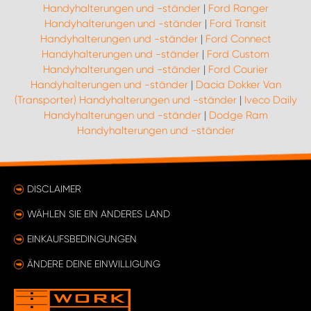
Handyhalterungen und -ständer
|
Ford Ranger
Handyhalterungen und -ständer
|
Ford Transit
Handyhalterungen und -ständer
|
Ford Connect
Handyhalterungen und -ständer
|
Ford Custom
Handyhalterungen und -ständer
|
Ford Courier
Handyhalterungen und -ständer
|
Dacia Dokker Van
(Transporter) Handyhalterungen und -ständer
|
Iveco Daily
Handyhalterungen und -ständer
|
Dodge Ram
Handyhalterungen und -ständer
DISCLAIMER
WÄHLEN SIE EIN ANDERES LAND
EINKAUFSBEDINGUNGEN
ÄNDERE DEINE EINWILLIGUNG