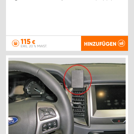
115
€
HINZUFÜGEN
EXKL. 20 % MWST.