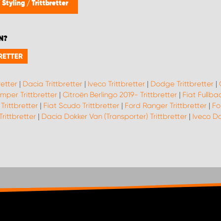
/
Styling
/
Trittbretter
N?
RETTER
retter
|
Dacia Trittbretter
|
Iveco Trittbretter
|
Dodge Trittbretter
|
mper Trittbretter
|
Citroën Berlingo 2019- Trittbretter
|
Fiat Fullbac
Trittbretter
|
Fiat Scudo Trittbretter
|
Ford Ranger Trittbretter
|
Fo
Trittbretter
|
Dacia Dokker Van (Transporter) Trittbretter
|
Iveco Da