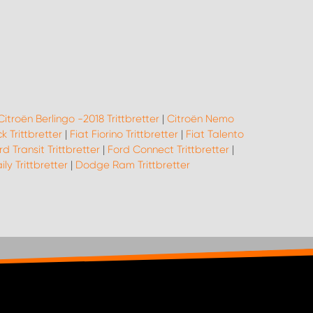
Citroën Berlingo -2018 Trittbretter
|
Citroën Nemo
k Trittbretter
|
Fiat Fiorino Trittbretter
|
Fiat Talento
rd Transit Trittbretter
|
Ford Connect Trittbretter
|
ily Trittbretter
|
Dodge Ram Trittbretter