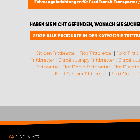
Fahrzeugeinrichtungen für Ford Transit Transporter
HABEN SIE NICHT GEFUNDEN, WONACH SIE SUCHE
ZEIGE ALLE PRODUKTE IN DER KATEGORIE TRITTB
Citroën Trittbretter
|
Fiat Trittbretter
|
Ford Trittb
Trittbretter
|
Citroën Jumpy Trittbretter
|
Citroën Ju
Trittbretter
|
Fiat Doblo Trittbretter
|
Fiat Ducato 
Ford Custom Trittbretter
|
Ford Courier 
DISCLAIMER