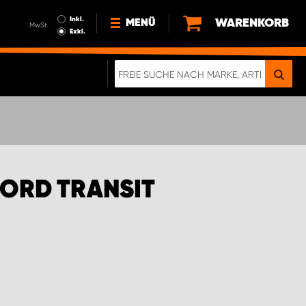
Inkl.
WARENKORB
MENÜ
MwSt.
Exkl.
NEWS
ÜBER UNS
NACHHALTIGKEIT
DIGITALE BROSCHÜRE
WERDEN SIE PROPARTNER!
FORD TRANSIT
AGB ÖSTERREICH
DATENSCHUTZERKLÄRUNG
IMPRESSUM