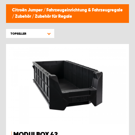
MONTAGEPARTNER WIEN 1230
Citroën Jumper
/
Fahrzeugeinrichtung & Fahrzeugregale
/
Zubehör
/
Zubehör für Regale
SCHAURAUM ÖSTERREICH
TOPSELLER
MODULBOX 42