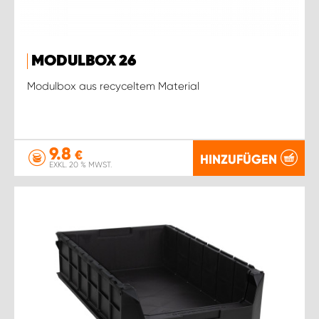
MODULBOX 26
Modulbox aus recyceltem Material
9.8
€
HINZUFÜGEN
EXKL. 20 % MWST.