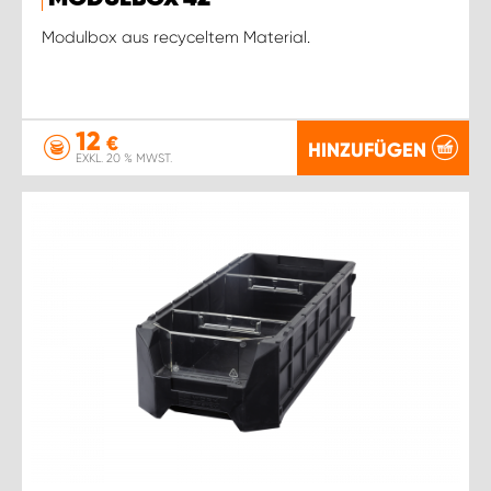
Modulbox aus recyceltem Material.
12
€
HINZUFÜGEN
EXKL. 20 % MWST.