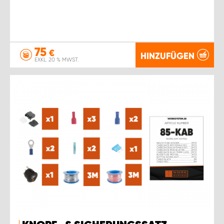
75
€
HINZUFÜGEN
EXKL. 20 % MWST.