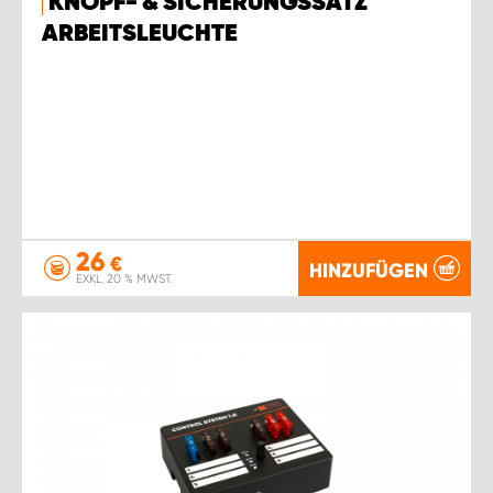
KNOPF- & SICHERUNGSSATZ
ARBEITSLEUCHTE
26
€
HINZUFÜGEN
EXKL. 20 % MWST.