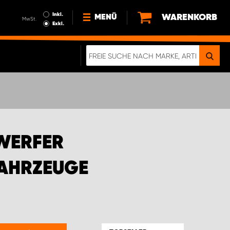
Inkl.
WARENKORB
MENÜ
MwSt.
Exkl.
NEWS
ÜBER UNS
NACHHALTIGKEIT
DIGITALE BROSCHÜRE
WERDEN SIE PROPARTNER!
WERFER
AGB ÖSTERREICH
DATENSCHUTZERKLÄRUNG
FAHRZEUGE
IMPRESSUM