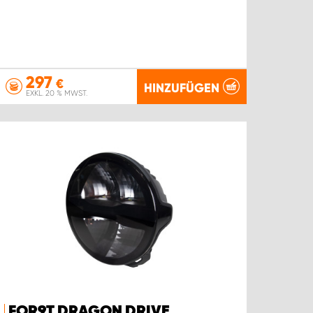
297
€
HINZUFÜGEN
EXKL. 20 % MWST.
FOR9T DRAGON DRIVE