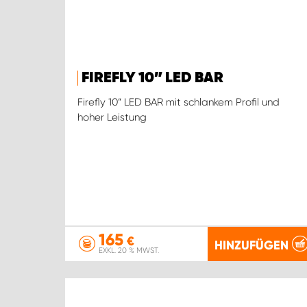
FIREFLY 10” LED BAR
Firefly 10“ LED BAR mit schlankem Profil und
hoher Leistung
165
€
HINZUFÜGEN
EXKL. 20 % MWST.