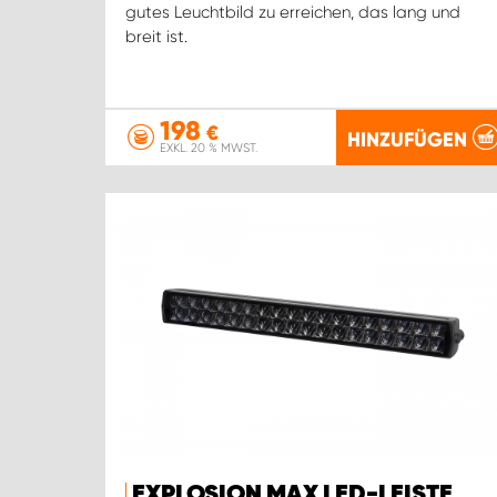
gutes Leuchtbild zu erreichen, das lang und
breit ist.
198
€
HINZUFÜGEN
EXKL. 20 % MWST.
EXPLOSION MAX LED-LEISTE