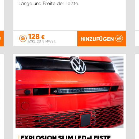
Länge und Breite der Leiste.
128
€
HINZUFÜGEN
EXKL. 20 % MWST.
EXPLOSION SLIM LED-LEISTE