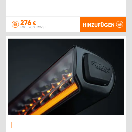
276
€
HINZUFÜGEN
EXKL. 20 % MWST.