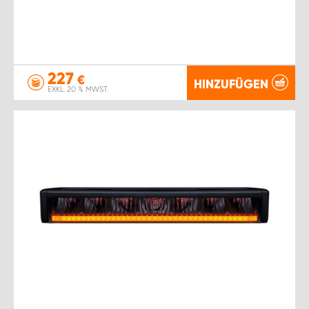
227
€
HINZUFÜGEN
EXKL. 20 % MWST.