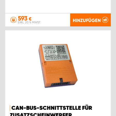
593
€
HINZUFÜGEN
EXKL. 20 % MWST.
CAN-BUS-SCHNITTSTELLE FÜR
ZUSATZSCHEINWERFER,