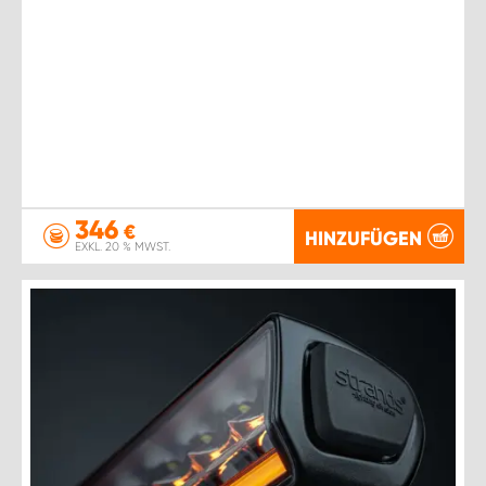
346
€
HINZUFÜGEN
EXKL. 20 % MWST.