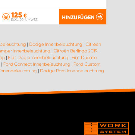
125
€
HINZUFÜGEN
EXKL. 20 % MWST.
nbeleuchtung
|
Dodge Innenbeleuchtung
|
Citroën
umper Innenbeleuchtung
|
Citroën Berlingo 2019-
ung
|
Fiat Doblo Innenbeleuchtung
|
Fiat Ducato
|
Ford Connect Innenbeleuchtung
|
Ford Custom
 Innenbeleuchtung
|
Dodge Ram Innenbeleuchtung