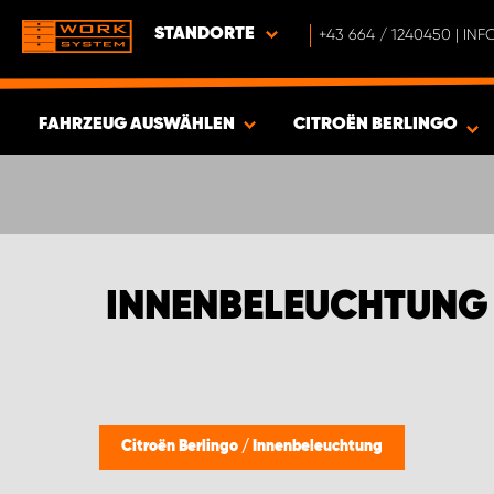
STANDORTE
+43 664 / 1240450 | I
FAHRZEUG AUSWÄHLEN
CITROËN BERLINGO
ERGEBNISSE ANZEIGEN -
353
ARTIKEL
INNENBELEUCHTUNG
Citroën Berlingo
/
Innenbeleuchtung