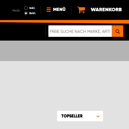
Inkl.
WARENKORB
MENÜ
MwSt.
Exkl.
NEWS
ÜBER UNS
NACHHALTIGKEIT
DIGITALE BROSCHÜRE
WERDEN SIE PROPARTNER!
AGB ÖSTERREICH
DATENSCHUTZERKLÄRUNG
IMPRESSUM
TOPSELLER