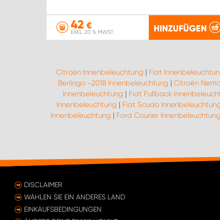
42
€
HINZUFÜGEN
EXKL. 20 % MWST.
Citroën Innenbeleuchtung
|
Fiat Innenbeleuchtu
Berlingo -2018 Innenbeleuchtung
|
Citroën Nemo
Innenbeleuchtung
|
Fiat Fullback Innenbeleuch
Innenbeleuchtung
|
Fiat Scudo Innenbeleuchtun
Innenbeleuchtung
|
Ford Courier Innenbeleuchtun
DISCLAIMER
WÄHLEN SIE EIN ANDERES LAND
EINKAUFSBEDINGUNGEN