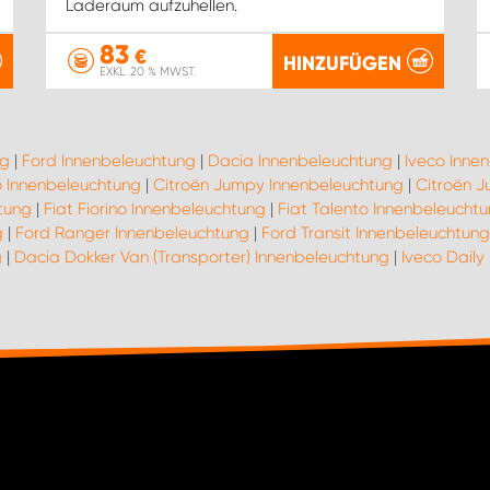
Laderaum aufzuhellen.
83
€
HINZUFÜGEN
EXKL. 20 % MWST.
ng
|
Ford Innenbeleuchtung
|
Dacia Innenbeleuchtung
|
Iveco Inne
 Innenbeleuchtung
|
Citroën Jumpy Innenbeleuchtung
|
Citroën J
tung
|
Fiat Fiorino Innenbeleuchtung
|
Fiat Talento Innenbeleucht
g
|
Ford Ranger Innenbeleuchtung
|
Ford Transit Innenbeleuchtung
g
|
Dacia Dokker Van (Transporter) Innenbeleuchtung
|
Iveco Daily