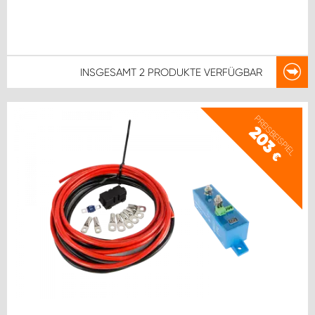
INSGESAMT
2 PRODUKTE
VERFÜGBAR
PREISBEISPIEL
203
€