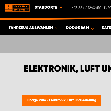
STANDORTE
+43 664 / 1240450 | I
FAHRZEUG AUSWÄHLEN
DODGE RAM
KAT
ERGEBNISSE ANZEIGEN -
335
ARTIKEL
ELEKTRONIK, LUFT 
Dodge Ram
/
Elektronik, Luft und Federung