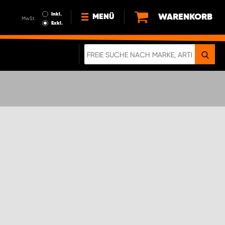
Inkl.
WARENKORB
MENÜ
MwSt.
Exkl.
NEWS
ÜBER UNS
NACHHALTIGKEIT
DIGITALE BROSCHÜRE
WERDEN SIE PROPARTNER!
AGB ÖSTERREICH
DATENSCHUTZERKLÄRUNG
IMPRESSUM