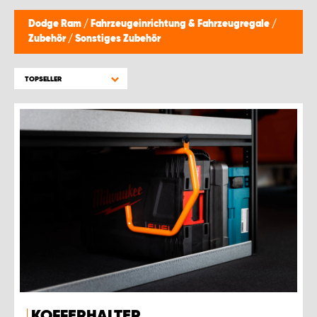
MONTAGEPARTNER WIEN 1230
Dodge Ram
/
Fahrzeugeinrichtung & Fahrzeugregale
/
Zubehör
/
Sonstiges Zubehör
SCHAURAUM ÖSTERREICH
TOPSELLER
KOFFERHALTER