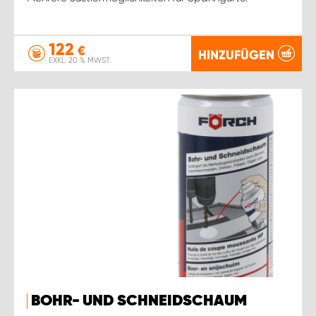
122
€
HINZUFÜGEN
EXKL. 20 % MWST.
BOHR- UND SCHNEIDSCHAUM