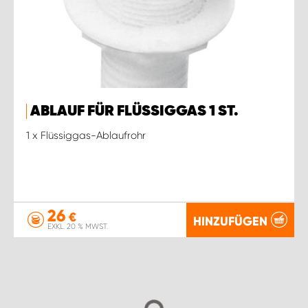
ABLAUF FÜR FLÜSSIGGAS 1 ST.
1 x Flüssiggas-Ablaufrohr
26
€
HINZUFÜGEN
EXKL. 20 % MWST.