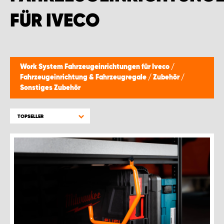
MONTAGEPARTNER WIEN 1230
FÜR IVECO
SCHAURAUM ÖSTERREICH
Work System Fahrzeugeinrichtungen für Iveco
/
Fahrzeugeinrichtung & Fahrzeugregale
/
Zubehör
/
Sonstiges Zubehör
TOPSELLER