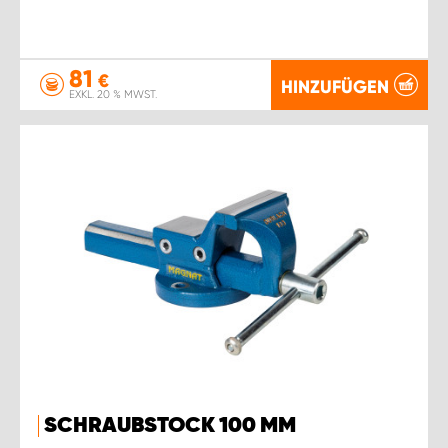
81
€
HINZUFÜGEN
EXKL. 20 % MWST.
SCHRAUBSTOCK 100 MM