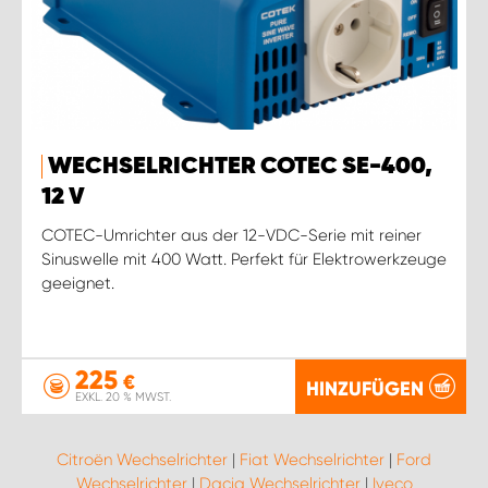
WECHSELRICHTER COTEC SE-400,
12 V
COTEC-Umrichter aus der 12-VDC-Serie mit reiner
Sinuswelle mit 400 Watt. Perfekt für Elektrowerkzeuge
geeignet.
225
€
HINZUFÜGEN
EXKL. 20 % MWST.
Citroën Wechselrichter
|
Fiat Wechselrichter
|
Ford
Wechselrichter
|
Dacia Wechselrichter
|
Iveco