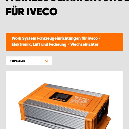
MONTAGEPARTNER WIEN 1230
FÜR IVECO
SCHAURAUM ÖSTERREICH
Work System Fahrzeugeinrichtungen für Iveco
/
Elektronik, Luft und Federung
/
Wechselrichter
TOPSELLER