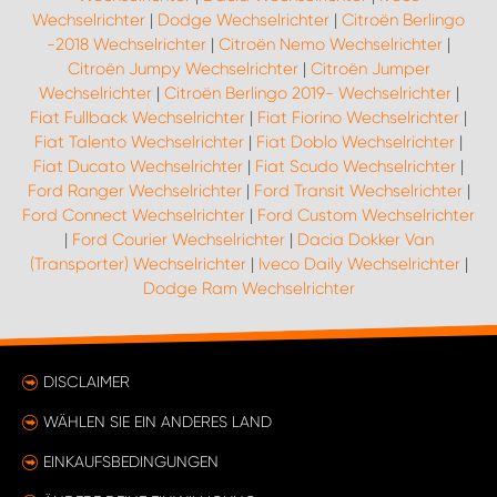
Wechselrichter
|
Dodge Wechselrichter
|
Citroën Berlingo
-2018 Wechselrichter
|
Citroën Nemo Wechselrichter
|
Citroën Jumpy Wechselrichter
|
Citroën Jumper
Wechselrichter
|
Citroën Berlingo 2019- Wechselrichter
|
Fiat Fullback Wechselrichter
|
Fiat Fiorino Wechselrichter
|
Fiat Talento Wechselrichter
|
Fiat Doblo Wechselrichter
|
Fiat Ducato Wechselrichter
|
Fiat Scudo Wechselrichter
|
Ford Ranger Wechselrichter
|
Ford Transit Wechselrichter
|
Ford Connect Wechselrichter
|
Ford Custom Wechselrichter
|
Ford Courier Wechselrichter
|
Dacia Dokker Van
(Transporter) Wechselrichter
|
Iveco Daily Wechselrichter
|
Dodge Ram Wechselrichter
DISCLAIMER
WÄHLEN SIE EIN ANDERES LAND
EINKAUFSBEDINGUNGEN