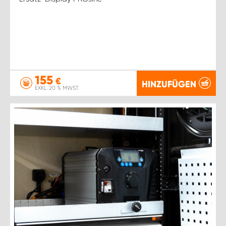
155
€
HINZUFÜGEN
EXKL. 20 % MWST.