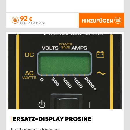
92
€
HINZUFÜGEN
EXKL. 20 % MWST.
ERSATZ-DISPLAY PROSINE
Ersatz-Display PROsine