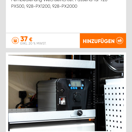
PX500, 928-PX1200, 928-PX2000
37
€
HINZUFÜGEN
EXKL. 20 % MWST.