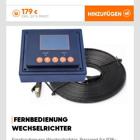
179
€
HINZUFÜGEN
EXKL. 20 % MWST.
FERNBEDIENUNG
WECHSELRICHTER
Fernbedienung Wechselrichter. Passend für 928-