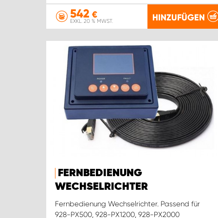
542
€
HINZUFÜGEN
EXKL. 20 % MWST.
FERNBEDIENUNG
WECHSELRICHTER
Fernbedienung Wechselrichter. Passend für
928-PX500, 928-PX1200, 928-PX2000