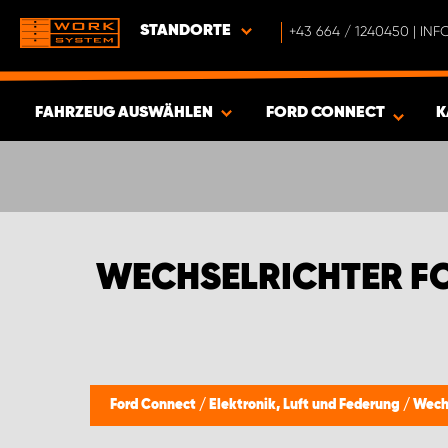
STANDORTE
+43 664 / 1240450 | I
FAHRZEUG AUSWÄHLEN
FORD CONNECT
K
ERGEBNISSE ANZEIGEN -
468
ARTIKEL
WECHSELRICHTER F
Ford Connect
/
Elektronik, Luft und Federung
/
Wechs