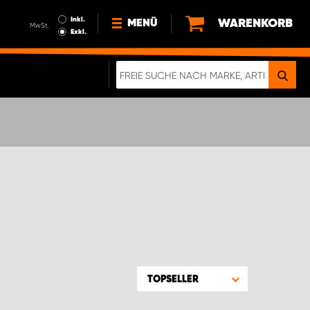
Inkl.
WARENKORB
MENÜ
MwSt.
Exkl.
NEWS
ÜBER UNS
NACHHALTIGKEIT
DIGITALE BROSCHÜRE
WERDEN SIE PROPARTNER!
AGB ÖSTERREICH
DATENSCHUTZERKLÄRUNG
IMPRESSUM
TOPSELLER