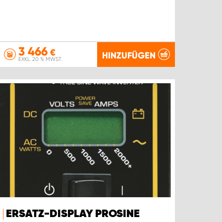
3 466
€
HINZUFÜGEN
EXKL. 20 % MWST.
ERSATZ-DISPLAY PROSINE