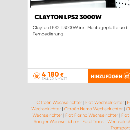
CLAYTON LPS2 3000W
Clayton LPS2 II 3000W inkl. Montageplatte und
Fernbedienung
4 180
€
HINZUFÜGEN
EXKL. 20 % MWST.
Citroën Wechselrichter
|
Fiat Wechselrichter
|
F
Wechselrichter
|
Citroën Nemo Wechselrichter
|
C
Wechselrichter
|
Fiat Fiorino Wechselrichter
|
Fiat
Ranger Wechselrichter
|
Ford Transit Wechselric
(Transport