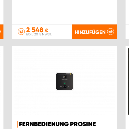
2 548
€
HINZUFÜGEN
EXKL. 20 % MWST.
FERNBEDIENUNG PROSINE