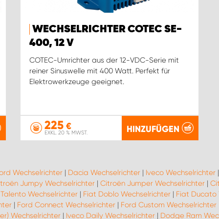
WECHSELRICHTER COTEC SE-
400, 12 V
COTEC-Umrichter aus der 12-VDC-Serie mit
reiner Sinuswelle mit 400 Watt. Perfekt für
Elektrowerkzeuge geeignet.
225
€
HINZUFÜGEN
EXKL. 20 % MWST.
ord Wechselrichter
|
Dacia Wechselrichter
|
Iveco Wechselrichter
itroën Jumpy Wechselrichter
|
Citroën Jumper Wechselrichter
|
Ci
 Talento Wechselrichter
|
Fiat Doblo Wechselrichter
|
Fiat Ducato 
hter
|
Ford Connect Wechselrichter
|
Ford Custom Wechselrichter
er) Wechselrichter
|
Iveco Daily Wechselrichter
|
Dodge Ram Wechs