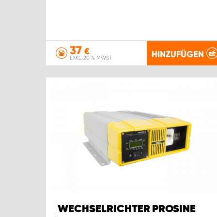
37
€
HINZUFÜGEN
EXKL. 20 % MWST.
WECHSELRICHTER PROSINE