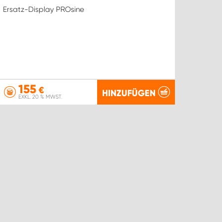
Ersatz-Display PROsine
155
€
HINZUFÜGEN
EXKL. 20 % MWST.