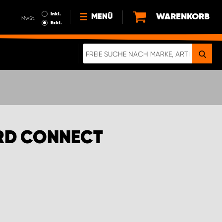
Inkl.
WARENKORB
MENÜ
MwSt.
Exkl.
NEWS
ÜBER UNS
NACHHALTIGKEIT
DIGITALE BROSCHÜRE
WERDEN SIE PROPARTNER!
ORD CONNECT
AGB ÖSTERREICH
DATENSCHUTZERKLÄRUNG
IMPRESSUM