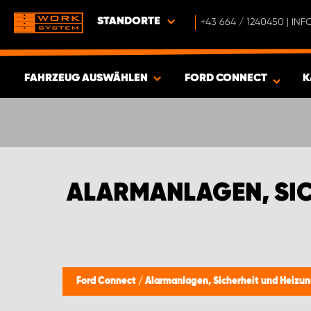
STANDORTE
+43 664 / 1240450 | I
FAHRZEUG AUSWÄHLEN
FORD CONNECT
K
ERGEBNISSE ANZEIGEN -
468
ARTIKEL
ALARMANLAGEN, SIC
Ford Connect
/
Alarmanlagen, Sicherheit und Heizu