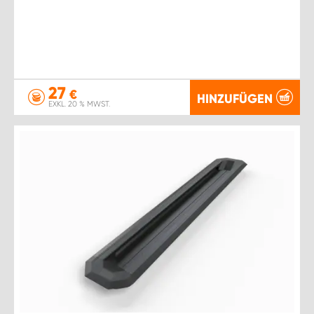
27
€
HINZUFÜGEN
EXKL. 20 % MWST.