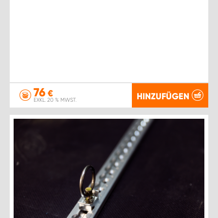
76
€
HINZUFÜGEN
EXKL. 20 % MWST.