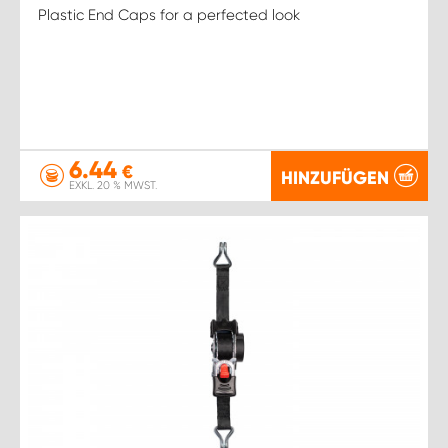
Plastic End Caps for a perfected look
6.44
€
HINZUFÜGEN
EXKL. 20 % MWST.