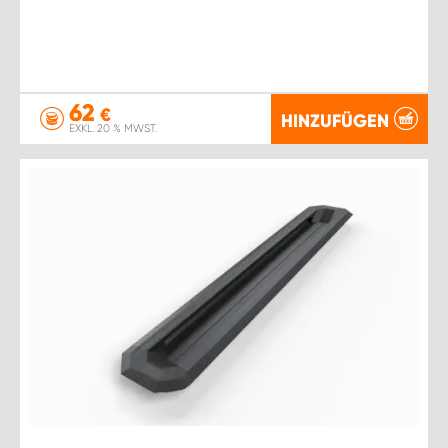
62
€
HINZUFÜGEN
EXKL. 20 % MWST.