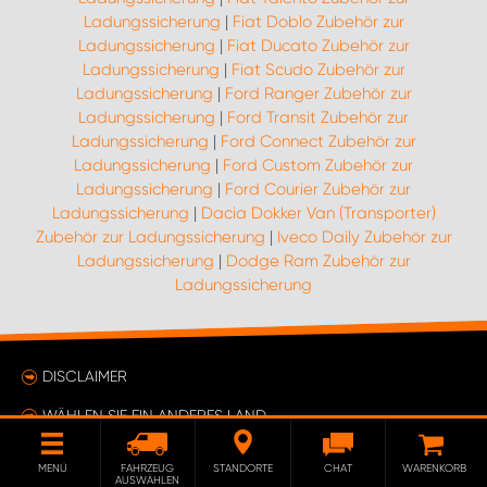
Ladungssicherung
|
Fiat Doblo Zubehör zur
Ladungssicherung
|
Fiat Ducato Zubehör zur
Ladungssicherung
|
Fiat Scudo Zubehör zur
Ladungssicherung
|
Ford Ranger Zubehör zur
Ladungssicherung
|
Ford Transit Zubehör zur
Ladungssicherung
|
Ford Connect Zubehör zur
Ladungssicherung
|
Ford Custom Zubehör zur
Ladungssicherung
|
Ford Courier Zubehör zur
Ladungssicherung
|
Dacia Dokker Van (Transporter)
Zubehör zur Ladungssicherung
|
Iveco Daily Zubehör zur
Ladungssicherung
|
Dodge Ram Zubehör zur
Ladungssicherung
DISCLAIMER
WÄHLEN SIE EIN ANDERES LAND
EINKAUFSBEDINGUNGEN
MENÜ
FAHRZEUG
STANDORTE
CHAT
WARENKORB
AUSWÄHLEN