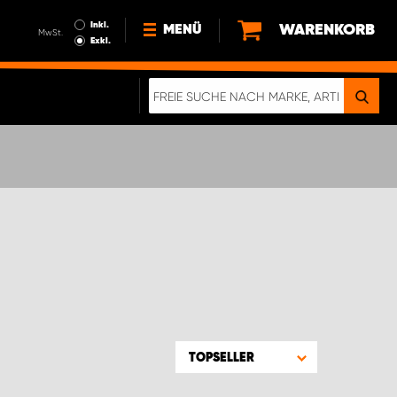
Inkl.
WARENKORB
MENÜ
MwSt.
Exkl.
NEWS
ÜBER UNS
NACHHALTIGKEIT
DIGITALE BROSCHÜRE
WERDEN SIE PROPARTNER!
AGB ÖSTERREICH
DATENSCHUTZERKLÄRUNG
IMPRESSUM
TOPSELLER