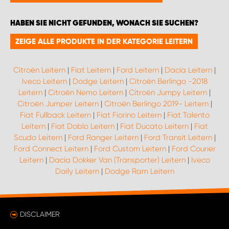
MONTAGEPARTNER WIEN 1230
HABEN SIE NICHT GEFUNDEN, WONACH SIE SUCHEN?
SCHAURAUM ÖSTERREICH
ZEIGE ALLE PRODUKTE IN DER KATEGORIE LEITERN
Citroën Leitern
|
Fiat Leitern
|
Ford Leitern
|
Dacia Leitern
|
Iveco Leitern
|
Dodge Leitern
|
Citroën Berlingo -2018
Leitern
|
Citroën Nemo Leitern
|
Citroën Jumpy Leitern
|
Citroën Jumper Leitern
|
Citroën Berlingo 2019- Leitern
|
Fiat Fullback Leitern
|
Fiat Fiorino Leitern
|
Fiat Talento
Leitern
|
Fiat Doblo Leitern
|
Fiat Ducato Leitern
|
Fiat
Scudo Leitern
|
Ford Ranger Leitern
|
Ford Transit Leitern
|
Ford Connect Leitern
|
Ford Custom Leitern
|
Ford Courier
Leitern
|
Dacia Dokker Van (Transporter) Leitern
|
Iveco
Daily Leitern
|
Dodge Ram Leitern
DISCLAIMER