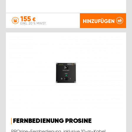
155
€
HINZUFÜGEN
EXKL. 20 % MWST.
FERNBEDIENUNG PROSINE
PROsine-Fernbedienung, inklusive 10-m-Kabel.