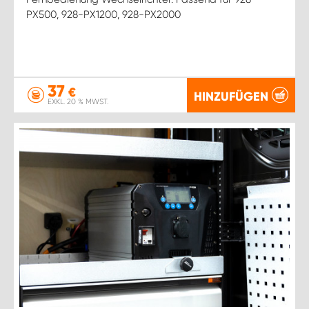
PX500, 928-PX1200, 928-PX2000
37
€
HINZUFÜGEN
EXKL. 20 % MWST.