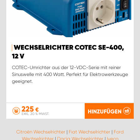
WECHSELRICHTER COTEC SE-400,
12 V
COTEC-Umrichter aus der 12-VDC-Serie mit reiner
Sinuswelle mit 400 Watt. Perfekt für Elektrowerkzeuge
geeignet.
225
€
HINZUFÜGEN
EXKL. 20 % MWST.
Citroën Wechselrichter
|
Fiat Wechselrichter
|
Ford
Wechselrichter
|
Dacia Wechselrichter
|
Iveco