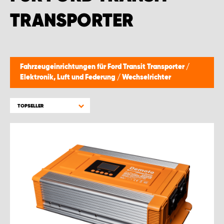
MONTAGEPARTNER WIEN 1230
TRANSPORTER
SCHAURAUM ÖSTERREICH
Fahrzeugeinrichtungen für Ford Transit Transporter
/
Elektronik, Luft und Federung
/
Wechselrichter
TOPSELLER