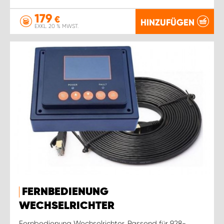
179
€
HINZUFÜGEN
EXKL. 20 % MWST.
FERNBEDIENUNG
WECHSELRICHTER
Fernbedienung Wechselrichter. Passend für 928-