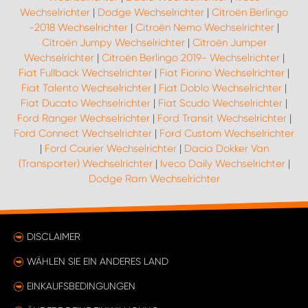
Wechselrichter
|
Dodge Wechselrichter
|
Citroën Berlingo
-2018 Wechselrichter
|
Citroën Nemo Wechselrichter
|
Citroën Jumpy Wechselrichter
|
Citroën Jumper
Wechselrichter
|
Citroën Berlingo 2019- Wechselrichter
|
Fiat Fullback Wechselrichter
|
Fiat Fiorino Wechselrichter
|
Fiat Talento Wechselrichter
|
Fiat Doblo Wechselrichter
|
Fiat Ducato Wechselrichter
|
Fiat Scudo Wechselrichter
|
Ford Ranger Wechselrichter
|
Ford Transit Wechselrichter
|
Ford Connect Wechselrichter
|
Ford Custom Wechselrichter
|
Ford Courier Wechselrichter
|
Dacia Dokker Van
(Transporter) Wechselrichter
|
Iveco Daily Wechselrichter
|
Dodge Ram Wechselrichter
DISCLAIMER
WÄHLEN SIE EIN ANDERES LAND
EINKAUFSBEDINGUNGEN