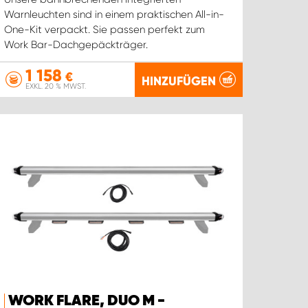
Warnleuchten sind in einem praktischen All-in-
One-Kit verpackt. Sie passen perfekt zum
Work Bar-Dachgepäckträger.
1 158
€
HINZUFÜGEN
EXKL. 20 % MWST.
WORK FLARE, DUO M -