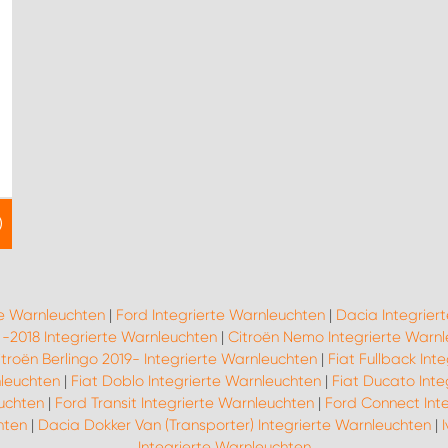
te Warnleuchten
|
Ford Integrierte Warnleuchten
|
Dacia Integrier
 -2018 Integrierte Warnleuchten
|
Citroën Nemo Integrierte Warn
itroën Berlingo 2019- Integrierte Warnleuchten
|
Fiat Fullback Int
nleuchten
|
Fiat Doblo Integrierte Warnleuchten
|
Fiat Ducato Inte
uchten
|
Ford Transit Integrierte Warnleuchten
|
Ford Connect Int
hten
|
Dacia Dokker Van (Transporter) Integrierte Warnleuchten
|
Integrierte Warnleuchten