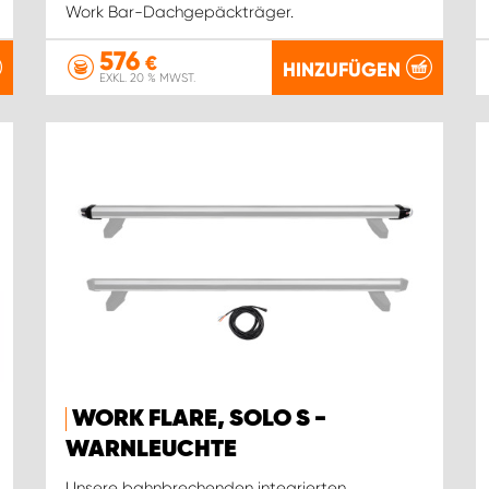
Work Bar-Dachgepäckträger.
576
€
HINZUFÜGEN
EXKL. 20 % MWST.
WORK FLARE, SOLO S -
WARNLEUCHTE
Unsere bahnbrechenden integrierten