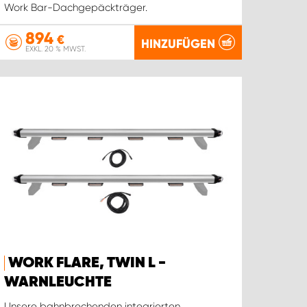
Work Bar-Dachgepäckträger.
894
€
HINZUFÜGEN
EXKL. 20 % MWST.
WORK FLARE, TWIN L -
WARNLEUCHTE
Unsere bahnbrechenden integrierten