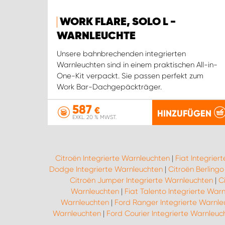
WORK FLARE, SOLO L -
WARNLEUCHTE
Unsere bahnbrechenden integrierten
Warnleuchten sind in einem praktischen All-in-
One-Kit verpackt. Sie passen perfekt zum
Work Bar-Dachgepäckträger.
587
€
HINZUFÜGEN
EXKL. 20 % MWST.
Citroën Integrierte Warnleuchten
|
Fiat Integrier
Dodge Integrierte Warnleuchten
|
Citroën Berlingo
Citroën Jumper Integrierte Warnleuchten
|
C
Warnleuchten
|
Fiat Talento Integrierte War
Warnleuchten
|
Ford Ranger Integrierte Warnle
Warnleuchten
|
Ford Courier Integrierte Warnleuc