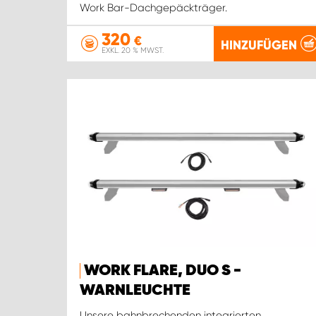
Work Bar-Dachgepäckträger.
320
€
HINZUFÜGEN
EXKL. 20 % MWST.
WORK FLARE, DUO S -
WARNLEUCHTE
Unsere bahnbrechenden integrierten