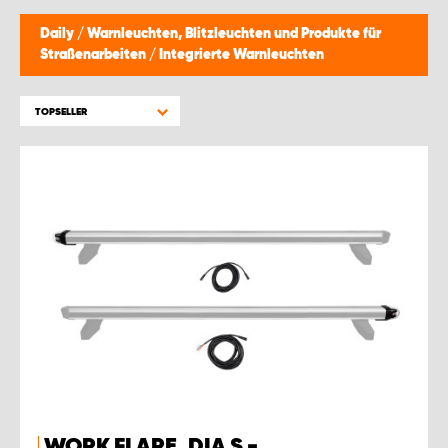
MONTAGEPARTNER WIEN 1230
Daily
/
Warnleuchten, Blitzleuchten und Produkte für
Straßenarbeiten
/
Integrierte Warnleuchten
SCHAURAUM ÖSTERREICH
TOPSELLER
WORK FLARE, DIA S -