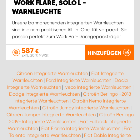
WORK FLARE, SOLO L -
WARNLEUCHTE
Unsere bahnbrechenden integrierten Warnleuchten
sind in einem praktischen All-in-One-Kit verpackt. Sie
passen perfekt zum Work Bar-Dachgepäckträger.
587
€
HINZUFÜGEN
EXKL. 20 % MWST.
Citroën Integrierte Warnleuchten
|
Fiat Integrierte
Warnleuchten
|
Ford Integrierte Warnleuchten
|
Dacia
Integrierte Warnleuchten
|
Iveco Integrierte Warnleuchten
|
Dodge Integrierte Warnleuchten
|
Citroën Berlingo -2018
Integrierte Warnleuchten
|
Citroën Nemo Integrierte
Warnleuchten
|
Citroën Jumpy Integrierte Warnleuchten
|
Citroën Jumper Integrierte Warnleuchten
|
Citroën Berlingo
2019- Integrierte Warnleuchten
|
Fiat Fullback Integrierte
Warnleuchten
|
Fiat Fiorino Integrierte Warnleuchten
|
Fiat
Talento Integrierte Warnleuchten
|
Fiat Doblo Integrierte