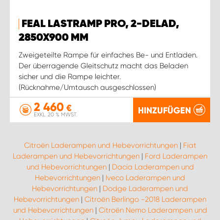
FEAL LASTRAMP PRO, 2-DELAD,
2850X900 MM
Zweigeteilte Rampe für einfaches Be- und Entladen.
Der überragende Gleitschutz macht das Beladen
sicher und die Rampe leichter.
(Rücknahme/Umtausch ausgeschlossen)
2 460
€
HINZUFÜGEN
EXKL. 20 % MWST.
Citroën Laderampen und Hebevorrichtungen
|
Fiat
Laderampen und Hebevorrichtungen
|
Ford Laderampen
und Hebevorrichtungen
|
Dacia Laderampen und
Hebevorrichtungen
|
Iveco Laderampen und
Hebevorrichtungen
|
Dodge Laderampen und
Hebevorrichtungen
|
Citroën Berlingo -2018 Laderampen
und Hebevorrichtungen
|
Citroën Nemo Laderampen und