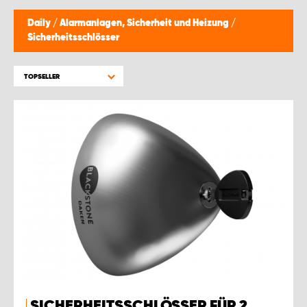
MONTAGEPARTNER WIEN 1230
Daily
/
Alarmanlagen, Sicherheit und Heizung
/
Sicherheitsschlösser
SCHAURAUM ÖSTERREICH
TOPSELLER
SICHERHEITSSCHLÖSSER FÜR 2