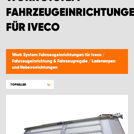
MONTAGEPARTNER WIEN 1230
FAHRZEUGEINRICHTUNG
SCHAURAUM ÖSTERREICH
FÜR IVECO
Work System Fahrzeugeinrichtungen für Iveco
/
Fahrzeugeinrichtung & Fahrzeugregale
/
Laderampen
und Hebevorrichtungen
TOPSELLER