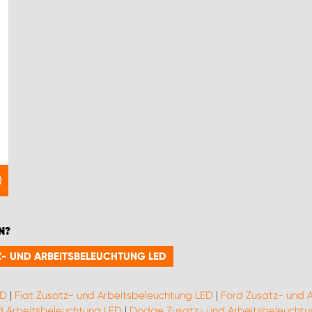
N?
TZ- UND ARBEITSBELEUCHTUNG LED
ED
|
Fiat Zusatz- und Arbeitsbeleuchtung LED
|
Ford Zusatz- und 
d Arbeitsbeleuchtung LED
|
Dodge Zusatz- und Arbeitsbeleuchtu