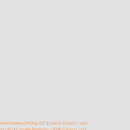
Arbeitsbeleuchtung LED
|
Dacia Zusatz- und
ng LED
|
Citroën Berlingo -2018 Zusatz- und