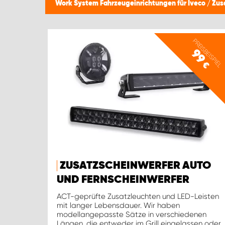
Work System Fahrzeugeinrichtungen für Iveco
/
Zus
PREISBEISPIEL
99
€
ZUSATZSCHEINWERFER AUTO
UND FERNSCHEINWERFER
ACT-geprüfte Zusatzleuchten und LED-Leisten
mit langer Lebensdauer. Wir haben
modellangepasste Sätze in verschiedenen
Längen, die entweder im Grill eingelassen oder