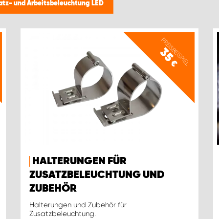
atz- und Arbeitsbeleuchtung LED
PREISBEISPIEL
35
€
HALTERUNGEN FÜR
ZUSATZBELEUCHTUNG UND
ZUBEHÖR
Halterungen und Zubehör für
Zusatzbeleuchtung.