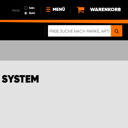
Inkl.
WARENKORB
MENÜ
MwSt.
Exkl.
NEWS
ÜBER UNS
NACHHALTIGKEIT
DIGITALE BROSCHÜRE
WERDEN SIE PROPARTNER!
 SYSTEM
AGB ÖSTERREICH
DATENSCHUTZERKLÄRUNG
IMPRESSUM