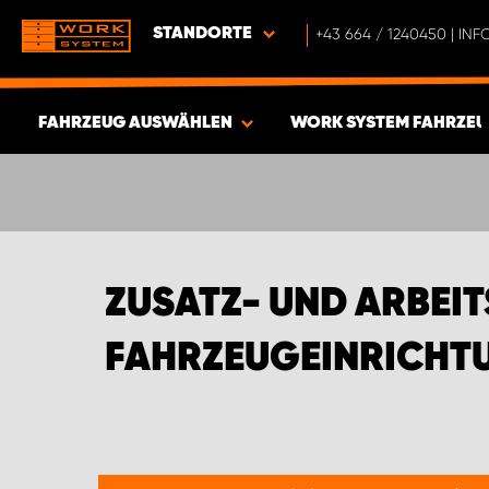
STANDORTE
+43 664 / 1240450 | I
FAHRZEUG AUSWÄHLEN
WORK SYSTEM FAHRZEU
ERGEBNISSE ANZEIGEN -
374
ARTIKEL
ZUSATZ- UND ARBEI
FAHRZEUGEINRICHTU