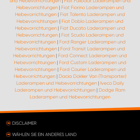
und Hebevorrichtungen
|
Fiat Fullback Laderampen und
Hebevorrichtungen
|
Fiat Fiorino Laderampen und
Hebevorrichtungen
|
Fiat Talento Laderampen und
Hebevorrichtungen
|
Fiat Doblo Laderampen und
Hebevorrichtungen
|
Fiat Ducato Laderampen und
Hebevorrichtungen
|
Fiat Scudo Laderampen und
Hebevorrichtungen
|
Ford Ranger Laderampen und
Hebevorrichtungen
|
Ford Transit Laderampen und
Hebevorrichtungen
|
Ford Connect Laderampen und
Hebevorrichtungen
|
Ford Custom Laderampen und
Hebevorrichtungen
|
Ford Courier Laderampen und
Hebevorrichtungen
|
Dacia Dokker Van (Transporter)
Laderampen und Hebevorrichtungen
|
Iveco Daily
Laderampen und Hebevorrichtungen
|
Dodge Ram
Laderampen und Hebevorrichtungen
DISCLAIMER
WÄHLEN SIE EIN ANDERES LAND