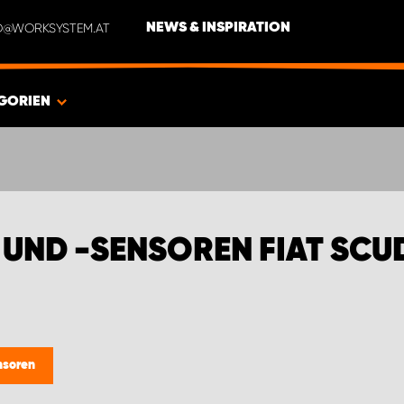
NFO@WORKSYSTEM.AT
NEWS & INSPIRATION
GORIEN
UND -SENSOREN FIAT SCU
nsoren