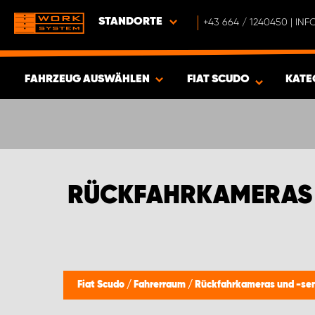
STANDORTE
+43 664 / 1240450 | I
FAHRZEUG AUSWÄHLEN
FIAT SCUDO
KATE
ERGEBNISSE ANZEIGEN -
410
ARTIKEL
RÜCKFAHRKAMERAS 
Fiat Scudo
/
Fahrerraum
/
Rückfahrkameras und -se