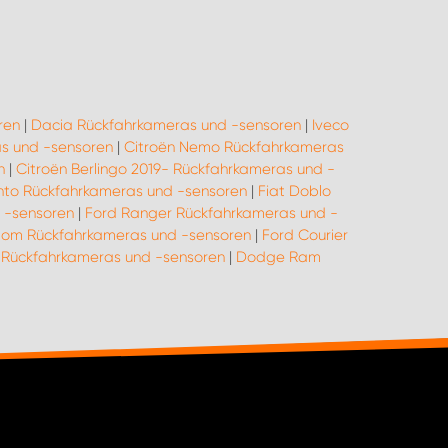
ren
|
Dacia Rückfahrkameras und -sensoren
|
Iveco
as und -sensoren
|
Citroën Nemo Rückfahrkameras
n
|
Citroën Berlingo 2019- Rückfahrkameras und -
ento Rückfahrkameras und -sensoren
|
Fiat Doblo
 -sensoren
|
Ford Ranger Rückfahrkameras und -
tom Rückfahrkameras und -sensoren
|
Ford Courier
y Rückfahrkameras und -sensoren
|
Dodge Ram