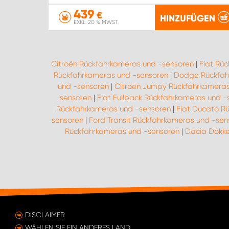
439
€
HINZUFÜGEN
EXKL. 20 % MWST.
Citroën Rückfahrkameras und -sensoren
|
Fiat Rü
Rückfahrkameras und -sensoren
|
Dodge Rückfah
und -sensoren
|
Citroën Jumpy Rückfahrkameras
sensoren
|
Fiat Fullback Rückfahrkameras und -
Rückfahrkameras und -sensoren
|
Fiat Ducato R
sensoren
|
Ford Transit Rückfahrkameras und -sen
Rückfahrkameras und -sensoren
|
Dacia Dokke
DISCLAIMER
WÄHLEN SIE EIN ANDERES LAND