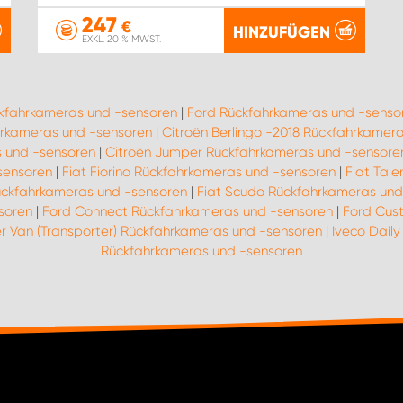
247
€
HINZUFÜGEN
EXKL. 20 % MWST.
ckfahrkameras und -sensoren
|
Ford Rückfahrkameras und -senso
rkameras und -sensoren
|
Citroën Berlingo -2018 Rückfahrkamer
 und -sensoren
|
Citroën Jumper Rückfahrkameras und -sensore
sensoren
|
Fiat Fiorino Rückfahrkameras und -sensoren
|
Fiat Tal
ückfahrkameras und -sensoren
|
Fiat Scudo Rückfahrkameras und
soren
|
Ford Connect Rückfahrkameras und -sensoren
|
Ford Cus
r Van (Transporter) Rückfahrkameras und -sensoren
|
Iveco Dail
Rückfahrkameras und -sensoren