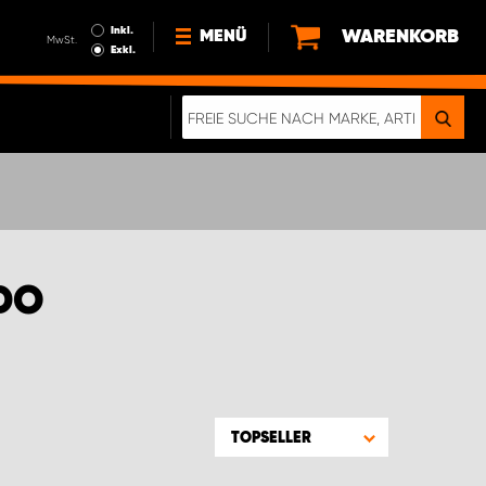
Inkl.
WARENKORB
MENÜ
MwSt.
Exkl.
NEWS
ÜBER UNS
NACHHALTIGKEIT
DIGITALE BROSCHÜRE
WERDEN SIE PROPARTNER!
DO
AGB ÖSTERREICH
DATENSCHUTZERKLÄRUNG
IMPRESSUM
TOPSELLER