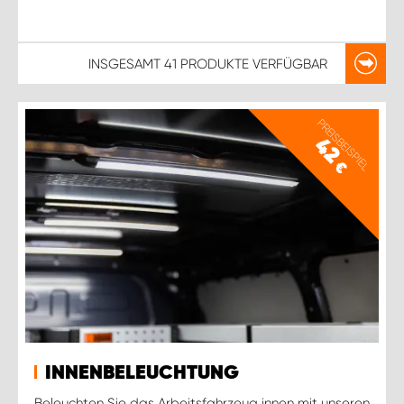
INSGESAMT
41 PRODUKTE
VERFÜGBAR
PREISBEISPIEL
42
€
INNENBELEUCHTUNG
Beleuchten Sie das Arbeitsfahrzeug innen mit unseren