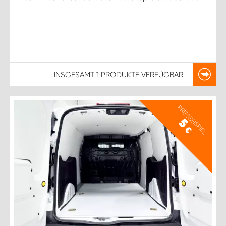
INSGESAMT
1 PRODUKTE
VERFÜGBAR
PREISBEISPIEL
5
€