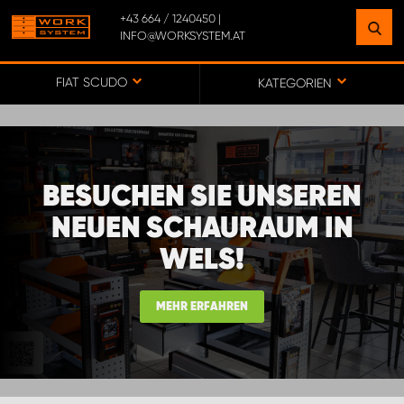
+43 664 / 1240450 |
INFO@WORKSYSTEM.AT
FINDEN SIE EINEN STANDORT
IN IHRER NÄHE
FIAT SCUDO
KATEGORIEN
ZUR KARTE
BESUCHEN SIE UNSEREN
BÜRO WORK SYSTEM ÖSTERREICH
NEUEN SCHAURAUM IN
WELS!
MONTAGEPARTNER OBERÖSTERREICH
MEHR ERFAHREN
MONTAGEPARTNER STEIERMARK
MONTAGEPARTNER TIROL