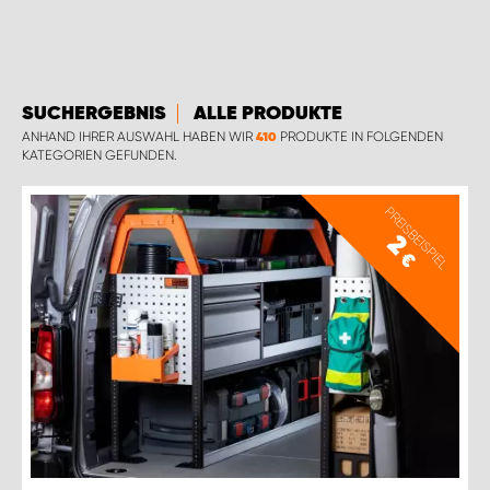
MONTAGEPARTNER WIEN 1230
SCHAURAUM ÖSTERREICH
SUCHERGEBNIS
ALLE PRODUKTE
ANHAND IHRER AUSWAHL HABEN WIR
PRODUKTE IN FOLGENDEN
410
KATEGORIEN GEFUNDEN.
PREISBEISPIEL
2
€