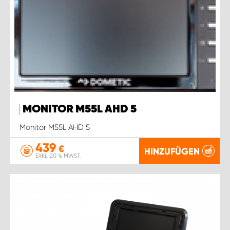
MONITOR M55L AHD 5
Monitor M55L AHD 5
439
€
HINZUFÜGEN
EXKL. 20 % MWST.