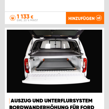
1 133
€
HINZUFÜGEN
EXKL. 20 % MWST.
AUSZUG UND UNTERFLURSYSTEM
BORDWANDERHÖHUNG FÜR FORD