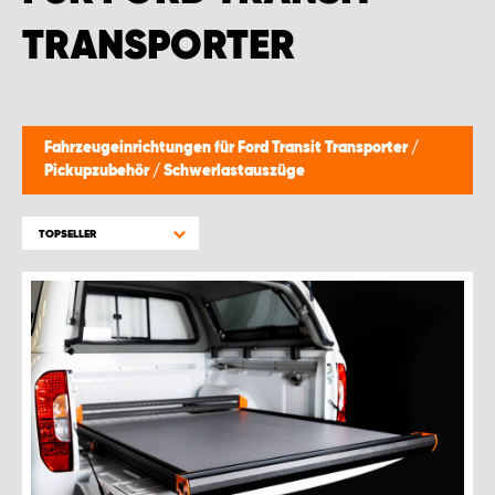
MONTAGEPARTNER WIEN 1230
TRANSPORTER
SCHAURAUM ÖSTERREICH
Fahrzeugeinrichtungen für Ford Transit Transporter
/
Pickupzubehör
/
Schwerlastauszüge
TOPSELLER