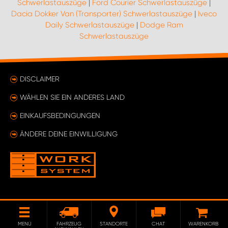
Schwerlastauszüge
|
Ford Courier Schwerlastauszüge
|
Dacia Dokker Van (Transporter) Schwerlastauszüge
|
Iveco
Daily Schwerlastauszüge
|
Dodge Ram
Schwerlastauszüge
DISCLAIMER
WÄHLEN SIE EIN ANDERES LAND
EINKAUFSBEDINGUNGEN
ÄNDERE DEINE EINWILLIGUNG
MENÜ
FAHRZEUG
STANDORTE
CHAT
WARENKORB