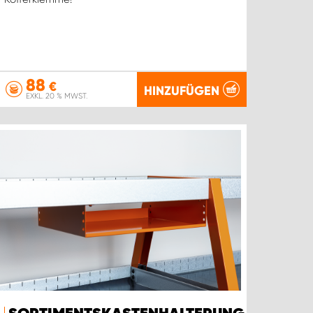
88
€
HINZUFÜGEN
EXKL. 20 % MWST.