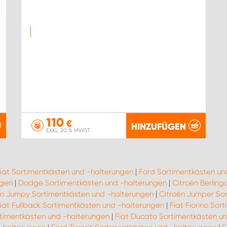
110
€
HINZUFÜGEN
EXKL. 20 % MWST.
iat Sortimentkästen und -halterungen
|
Ford Sortimentkästen un
ngen
|
Dodge Sortimentkästen und -halterungen
|
Citroën Berlin
ën Jumpy Sortimentkästen und -halterungen
|
Citroën Jumper So
iat Fullback Sortimentkästen und -halterungen
|
Fiat Fiorino So
rtimentkästen und -halterungen
|
Fiat Ducato Sortimentkästen u