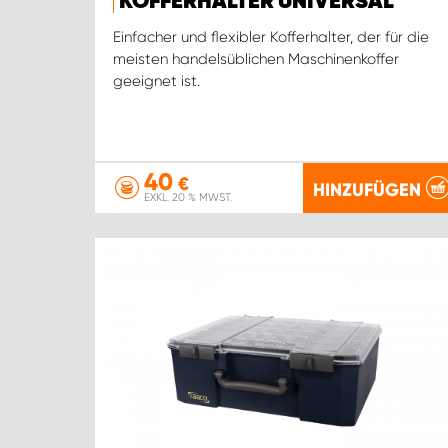
KOFFERHALTER UNIVERSAL
Einfacher und flexibler Kofferhalter, der für die
meisten handelsüblichen Maschinenkoffer
geeignet ist.
40
€
HINZUFÜGEN
EXKL. 20 % MWST.