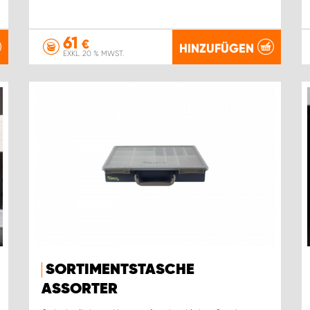
61
€
HINZUFÜGEN
EXKL. 20 % MWST.
SORTIMENTSTASCHE
ASSORTER