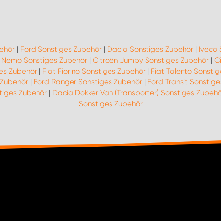
behör
|
Ford Sonstiges Zubehör
|
Dacia Sonstiges Zubehör
|
Iveco 
n Nemo Sonstiges Zubehör
|
Citroën Jumpy Sonstiges Zubehör
|
C
ges Zubehör
|
Fiat Fiorino Sonstiges Zubehör
|
Fiat Talento Sonsti
 Zubehör
|
Ford Ranger Sonstiges Zubehör
|
Ford Transit Sonstig
tiges Zubehör
|
Dacia Dokker Van (Transporter) Sonstiges Zubehö
Sonstiges Zubehör