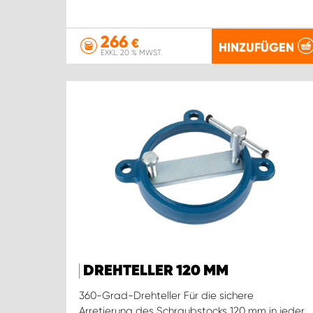
266
€
HINZUFÜGEN
EXKL. 20 % MWST.
DREHTELLER 120 MM
360-Grad-Drehteller Für die sichere
Arretierung des Schraubstocks 120 mm in jeder