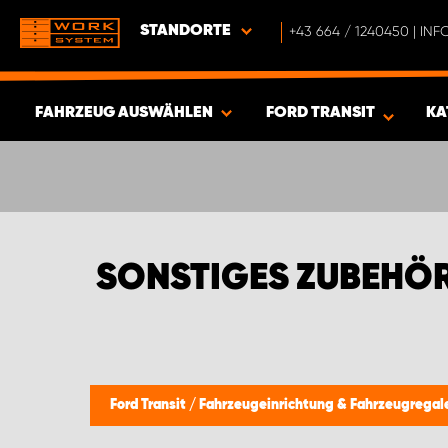
STANDORTE
+43 664 / 1240450 | I
FAHRZEUG AUSWÄHLEN
FORD TRANSIT
KA
ERGEBNISSE ANZEIGEN -
430
ARTIKEL
SONSTIGES ZUBEHÖR
Ford Transit
/
Fahrzeugeinrichtung & Fahrzeugregal