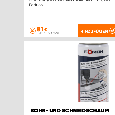
Position.
81
€
HINZUFÜGEN
EXKL. 20 % MWST.
BOHR- UND SCHNEIDSCHAUM