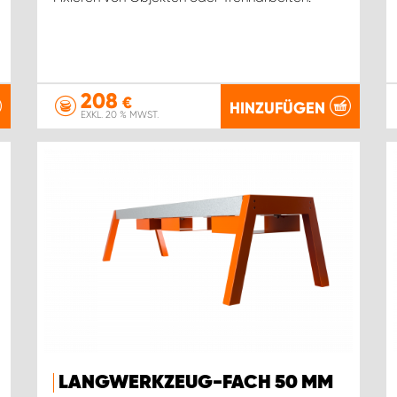
208
€
HINZUFÜGEN
EXKL. 20 % MWST.
LANGWERKZEUG-FACH 50 MM