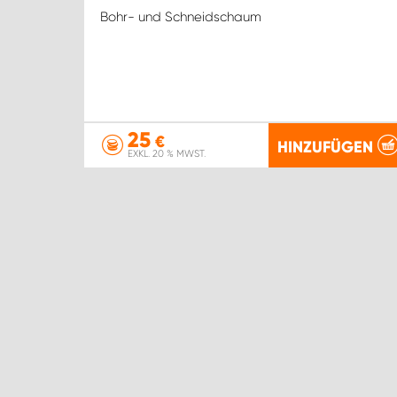
Bohr- und Schneidschaum
25
€
HINZUFÜGEN
EXKL. 20 % MWST.