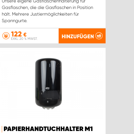
Unsere eigene Gasflaschenhalterung für
Gasflaschen, die die Gasflaschen in Position
hält. Mehrere Justiermöglichkeiten für
Spanngurte.
122
€
HINZUFÜGEN
EXKL. 20 % MWST.
PAPIERHANDTUCHHALTER M1