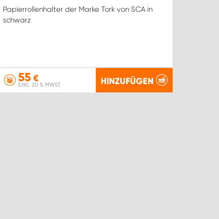
Papierrollenhalter der Marke Tork von SCA in
schwarz
55
€
HINZUFÜGEN
EXKL. 20 % MWST.