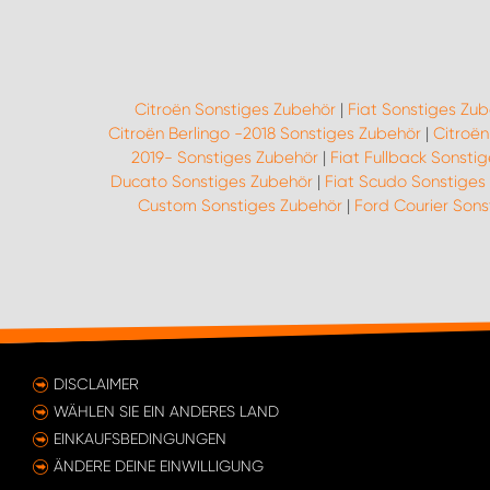
Citroën Sonstiges Zubehör
|
Fiat Sonstiges Zu
Citroën Berlingo -2018 Sonstiges Zubehör
|
Citroë
2019- Sonstiges Zubehör
|
Fiat Fullback Sonsti
Ducato Sonstiges Zubehör
|
Fiat Scudo Sonstiges
Custom Sonstiges Zubehör
|
Ford Courier Sons
DISCLAIMER
WÄHLEN SIE EIN ANDERES LAND
EINKAUFSBEDINGUNGEN
ÄNDERE DEINE EINWILLIGUNG