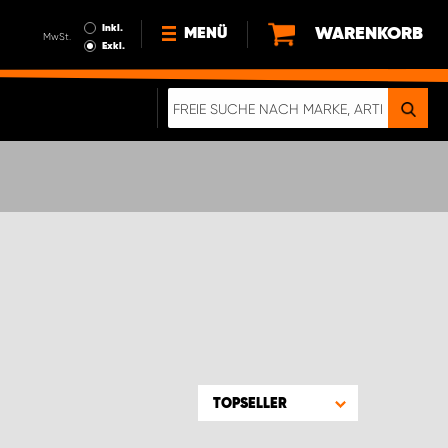
Inkl.
WARENKORB
MENÜ
MwSt.
Exkl.
NEWS
ÜBER UNS
NACHHALTIGKEIT
DIGITALE BROSCHÜRE
WERDEN SIE PROPARTNER!
AGB ÖSTERREICH
DATENSCHUTZERKLÄRUNG
IMPRESSUM
TOPSELLER