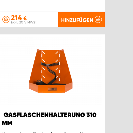
214
€
HINZUFÜGEN
EXKL. 20 % MWST.
GASFLASCHENHALTERUNG 310
MM