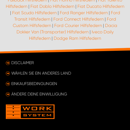
Fullback Hilfsfedern
|
Fiat Fiorino Hilfsfedern
|
Fiat Talento
Hilfsfedern
|
Fiat Doblo Hilfsfedern
|
Fiat Ducato Hilfsfedern
|
Fiat Scudo Hilfsfedern
|
Ford Ranger Hilfsfedern
|
Ford
Transit Hilfsfedern
|
Ford Connect Hilfsfedern
|
Ford
Custom Hilfsfedern
|
Ford Courier Hilfsfedern
|
Dacia
Dokker Van (Transporter) Hilfsfedern
|
Iveco Daily
Hilfsfedern
|
Dodge Ram Hilfsfedern
DISCLAIMER
WÄHLEN SIE EIN ANDERES LAND
EINKAUFSBEDINGUNGEN
ÄNDERE DEINE EINWILLIGUNG