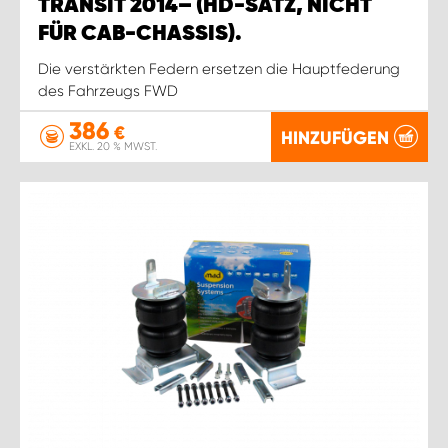
TRANSIT 2014– (HD-SATZ, NICHT
FÜR CAB-CHASSIS).
Die verstärkten Federn ersetzen die Hauptfederung
des Fahrzeugs FWD
386
€
HINZUFÜGEN
EXKL. 20 % MWST.