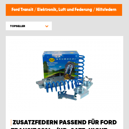
MONTAGEPARTNER WIEN 1230
Ford Transit
/
Elektronik, Luft und Federung
/
Hilfsfedern
SCHAURAUM ÖSTERREICH
TOPSELLER
ZUSATZFEDERN PASSEND FÜR FORD