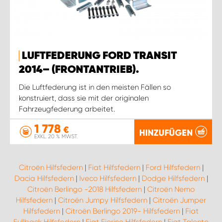
LUFTFEDERUNG FORD TRANSIT
2014– (FRONTANTRIEB).
Die Luftfederung ist in den meisten Fällen so
konstruiert, dass sie mit der originalen
Fahrzeugfederung arbeitet.
1 778
€
HINZUFÜGEN
EXKL. 20 % MWST.
Citroën Hilfsfedern
|
Fiat Hilfsfedern
|
Ford Hilfsfedern
|
Dacia Hilfsfedern
|
Iveco Hilfsfedern
|
Dodge Hilfsfedern
|
Citroën Berlingo -2018 Hilfsfedern
|
Citroën Nemo
Hilfsfedern
|
Citroën Jumpy Hilfsfedern
|
Citroën Jumper
Hilfsfedern
|
Citroën Berlingo 2019- Hilfsfedern
|
Fiat