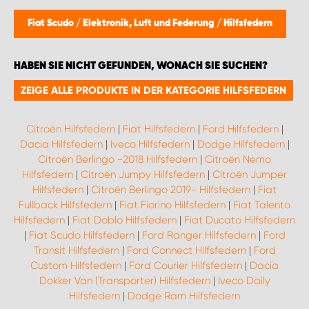
MONTAGEPARTNER WIEN 1230
Fiat Scudo
/
Elektronik, Luft und Federung
/
Hilfsfedern
SCHAURAUM ÖSTERREICH
HABEN SIE NICHT GEFUNDEN, WONACH SIE SUCHEN?
ZEIGE ALLE PRODUKTE IN DER KATEGORIE HILFSFEDERN
Citroën Hilfsfedern
|
Fiat Hilfsfedern
|
Ford Hilfsfedern
|
Dacia Hilfsfedern
|
Iveco Hilfsfedern
|
Dodge Hilfsfedern
|
Citroën Berlingo -2018 Hilfsfedern
|
Citroën Nemo
Hilfsfedern
|
Citroën Jumpy Hilfsfedern
|
Citroën Jumper
Hilfsfedern
|
Citroën Berlingo 2019- Hilfsfedern
|
Fiat
Fullback Hilfsfedern
|
Fiat Fiorino Hilfsfedern
|
Fiat Talento
Hilfsfedern
|
Fiat Doblo Hilfsfedern
|
Fiat Ducato Hilfsfedern
|
Fiat Scudo Hilfsfedern
|
Ford Ranger Hilfsfedern
|
Ford
Transit Hilfsfedern
|
Ford Connect Hilfsfedern
|
Ford
Custom Hilfsfedern
|
Ford Courier Hilfsfedern
|
Dacia
Dokker Van (Transporter) Hilfsfedern
|
Iveco Daily
Hilfsfedern
|
Dodge Ram Hilfsfedern