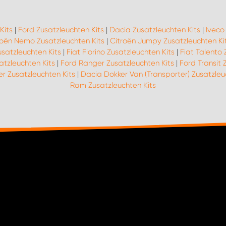
Kits
|
Ford Zusatzleuchten Kits
|
Dacia Zusatzleuchten Kits
|
Iveco
roën Nemo Zusatzleuchten Kits
|
Citroën Jumpy Zusatzleuchten Ki
usatzleuchten Kits
|
Fiat Fiorino Zusatzleuchten Kits
|
Fiat Talento 
atzleuchten Kits
|
Ford Ranger Zusatzleuchten Kits
|
Ford Transit 
er Zusatzleuchten Kits
|
Dacia Dokker Van (Transporter) Zusatzleu
Ram Zusatzleuchten Kits