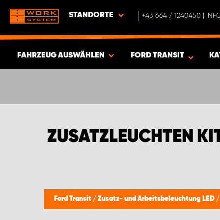
STANDORTE
+43 664 / 1240450 | I
FAHRZEUG AUSWÄHLEN
FORD TRANSIT
KA
ERGEBNISSE ANZEIGEN -
430
ARTIKEL
ZUSATZLEUCHTEN KI
Ford Transit
/
Zusatz- und Arbeitsbeleuchtung LED