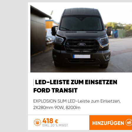
LED-LEISTE ZUM EINSETZEN
FORD TRANSIT
EXPLOSION SLIM LED-Leiste zum Einsetzen,
2X280mm 90W, 8200lm
418
€
HINZUFÜGEN
EXKL. 20 % MWST.