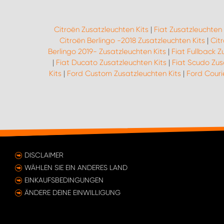
Citroën Zusatzleuchten Kits
|
Fiat Zusatzleuchten 
Citroën Berlingo -2018 Zusatzleuchten Kits
|
Cit
Berlingo 2019- Zusatzleuchten Kits
|
Fiat Fullback Z
|
Fiat Ducato Zusatzleuchten Kits
|
Fiat Scudo Zus
Kits
|
Ford Custom Zusatzleuchten Kits
|
Ford Couri
DISCLAIMER
WÄHLEN SIE EIN ANDERES LAND
EINKAUFSBEDINGUNGEN
ÄNDERE DEINE EINWILLIGUNG