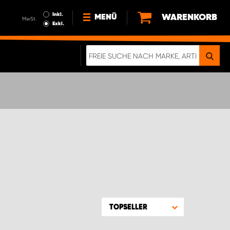
Inkl.
WARENKORB
MENÜ
MwSt.
Exkl.
NEWS
ÜBER UNS
NACHHALTIGKEIT
DIGITALE BROSCHÜRE
WERDEN SIE PROPARTNER!
AGB ÖSTERREICH
DATENSCHUTZERKLÄRUNG
IMPRESSUM
TOPSELLER