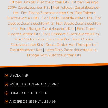
Citroën Jumper Zusatzleuchten Kits
|
Citroën Berlingo
2019- Zusatzleuchten Kits
|
Fiat Fullback Zusatzleuchten
Kits
|
Fiat Fiorino Zusatzleuchten Kits
|
Fiat Talento
Zusatzleuchten Kits
|
Fiat Doblo Zusatzleuchten Kits
|
Fiat
Ducato Zusatzleuchten Kits
|
Fiat Scudo Zusatzleuchten
Kits
|
Ford Ranger Zusatzleuchten Kits
|
Ford Transit
Zusatzleuchten Kits
|
Ford Connect Zusatzleuchten Kits
|
Ford Custom Zusatzleuchten Kits
|
Ford Courier
Zusatzleuchten Kits
|
Dacia Dokker Van (Transporter)
Zusatzleuchten Kits
|
Iveco Daily Zusatzleuchten Kits
|
Dodge Ram Zusatzleuchten Kits
DISCLAIMER
WÄHLEN SIE EIN ANDERES LAND
EINKAUFSBEDINGUNGEN
ÄNDERE DEINE EINWILLIGUNG