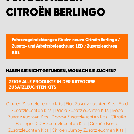
MONTAGEPARTNER WIEN 1230
CITROËN BERLINGO
SCHAURAUM ÖSTERREICH
Fahrzeugeinrichtungen für den neuen Citroën Berlingo
/
Zusatz- und Arbeitsbeleuchtung LED
/
Zusatzleuchten
Kits
HABEN SIE NICHT GEFUNDEN, WONACH SIE SUCHEN?
ZEIGE ALLE PRODUKTE IN DER KATEGORIE
ZUSATZLEUCHTEN KITS
Citroën Zusatzleuchten Kits
|
Fiat Zusatzleuchten Kits
|
Ford
Zusatzleuchten Kits
|
Dacia Zusatzleuchten Kits
|
Iveco
Zusatzleuchten Kits
|
Dodge Zusatzleuchten Kits
|
Citroën
Berlingo -2018 Zusatzleuchten Kits
|
Citroën Nemo
Zusatzleuchten Kits
|
Citroën Jumpy Zusatzleuchten Kits
|