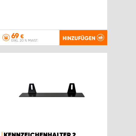
69
€
HINZUFÜGEN
EXKL. 20 % MWST.
KENNZEICHENHALTER 2