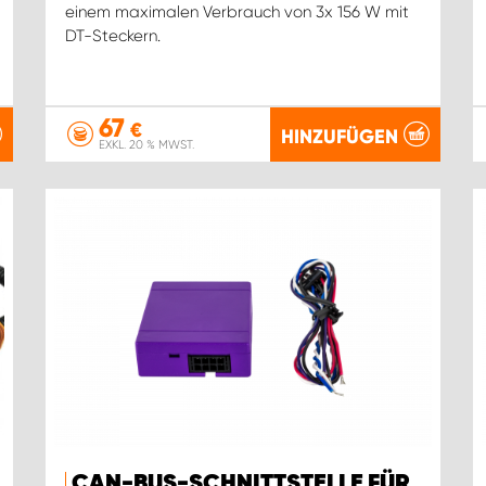
einem maximalen Verbrauch von 3x 156 W mit
DT-Steckern.
67
€
HINZUFÜGEN
EXKL. 20 % MWST.
CAN-BUS-SCHNITTSTELLE FÜR