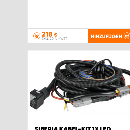
218
€
HINZUFÜGEN
EXKL. 20 % MWST.
SIBERIA KABEL-KIT 1X LED