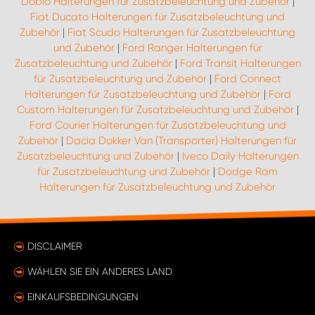
Doblo Halterungen für Zusatzbeleuchtung und Zubehör
|
Fiat Ducato Halterungen für Zusatzbeleuchtung und
Zubehör
|
Fiat Scudo Halterungen für Zusatzbeleuchtung
und Zubehör
|
Ford Ranger Halterungen für
Zusatzbeleuchtung und Zubehör
|
Ford Transit Halterungen
für Zusatzbeleuchtung und Zubehör
|
Ford Connect
Halterungen für Zusatzbeleuchtung und Zubehör
|
Ford
Custom Halterungen für Zusatzbeleuchtung und Zubehör
|
Ford Courier Halterungen für Zusatzbeleuchtung und
Zubehör
|
Dacia Dokker Van (Transporter) Halterungen für
Zusatzbeleuchtung und Zubehör
|
Iveco Daily Halterungen
für Zusatzbeleuchtung und Zubehör
|
Dodge Ram
Halterungen für Zusatzbeleuchtung und Zubehör
DISCLAIMER
WÄHLEN SIE EIN ANDERES LAND
EINKAUFSBEDINGUNGEN