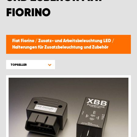
MONTAGEPARTNER WIEN 1230
FIORINO
SCHAURAUM ÖSTERREICH
Fiat Fiorino
/
Zusatz- und Arbeitsbeleuchtung LED
/
Halterungen für Zusatzbeleuchtung und Zubehör
TOPSELLER