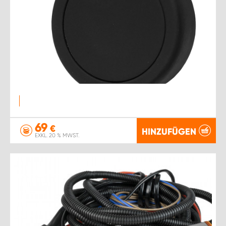
69
€
HINZUFÜGEN
EXKL. 20 % MWST.