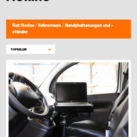
MONTAGEPARTNER WIEN 1230
SCHAURAUM ÖSTERREICH
Fiat Fiorino
/
Fahrerraum
/
Handyhalterungen und -
ständer
TOPSELLER