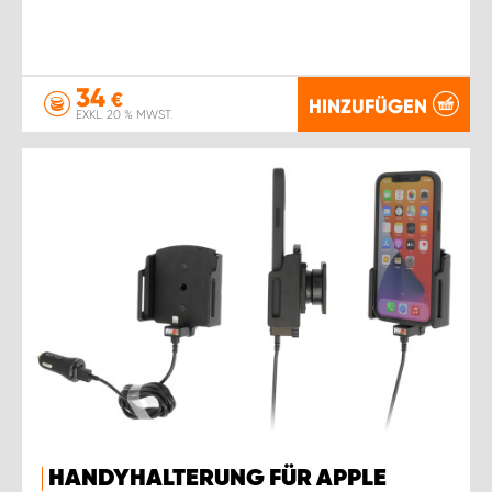
34
€
HINZUFÜGEN
EXKL. 20 % MWST.
HANDYHALTERUNG FÜR APPLE