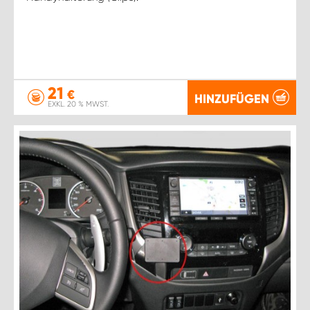
21
€
HINZUFÜGEN
EXKL. 20 % MWST.