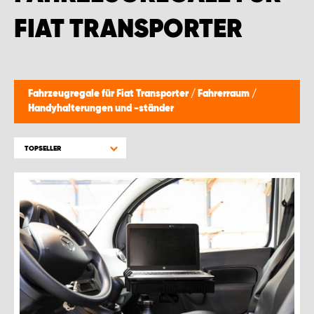
MONTAGEPARTNER WIEN 1230
FIAT TRANSPORTER
SCHAURAUM ÖSTERREICH
Fahrzeugregale für Fiat Transporter
/
Fahrerraum
/
Handyhalterungen und -ständer
TOPSELLER