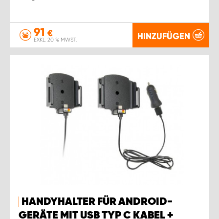
91
€
HINZUFÜGEN
EXKL. 20 % MWST.
HANDYHALTER FÜR ANDROID-
GERÄTE MIT USB TYP C KABEL +