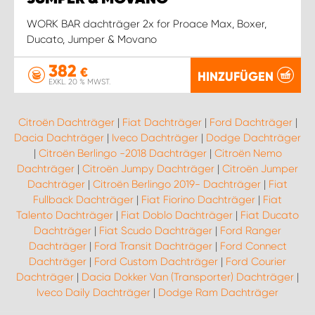
WORK BAR dachträger 2x for Proace Max, Boxer,
Ducato, Jumper & Movano
382
€
HINZUFÜGEN
EXKL. 20 % MWST.
Citroën Dachträger
|
Fiat Dachträger
|
Ford Dachträger
|
Dacia Dachträger
|
Iveco Dachträger
|
Dodge Dachträger
|
Citroën Berlingo -2018 Dachträger
|
Citroën Nemo
Dachträger
|
Citroën Jumpy Dachträger
|
Citroën Jumper
Dachträger
|
Citroën Berlingo 2019- Dachträger
|
Fiat
Fullback Dachträger
|
Fiat Fiorino Dachträger
|
Fiat
Talento Dachträger
|
Fiat Doblo Dachträger
|
Fiat Ducato
Dachträger
|
Fiat Scudo Dachträger
|
Ford Ranger
Dachträger
|
Ford Transit Dachträger
|
Ford Connect
Dachträger
|
Ford Custom Dachträger
|
Ford Courier
Dachträger
|
Dacia Dokker Van (Transporter) Dachträger
|
Iveco Daily Dachträger
|
Dodge Ram Dachträger