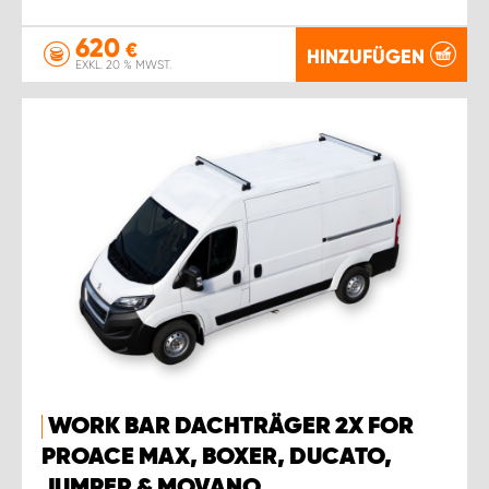
620
€
HINZUFÜGEN
EXKL. 20 % MWST.
WORK BAR DACHTRÄGER 2X FOR
PROACE MAX, BOXER, DUCATO,
JUMPER & MOVANO