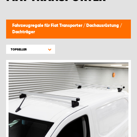
MONTAGEPARTNER WIEN 1230
SCHAURAUM ÖSTERREICH
Fahrzeugregale für Fiat Transporter
/
Dachausrüstung
/
Dachträger
TOPSELLER