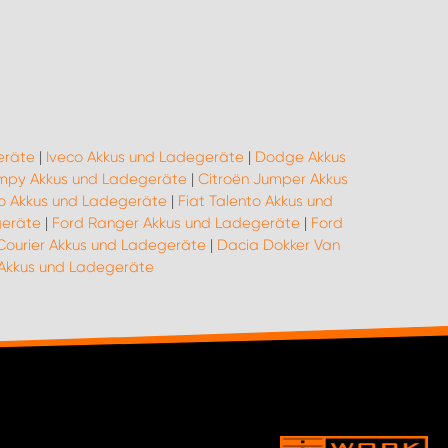
eräte
|
Iveco Akkus und Ladegeräte
|
Dodge Akkus
umpy Akkus und Ladegeräte
|
Citroën Jumper Akkus
ino Akkus und Ladegeräte
|
Fiat Talento Akkus und
geräte
|
Ford Ranger Akkus und Ladegeräte
|
Ford
Courier Akkus und Ladegeräte
|
Dacia Dokker Van
kkus und Ladegeräte