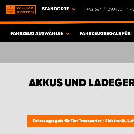
STANDORTE
+43 664 / 1240450 | I
FAHRZEUG AUSWÄHLEN
FAHRZEUGREGALE FÜR 
ERGEBNISSE ANZEIGEN -
577
ARTIKEL
AKKUS UND LADEGER
Fahrzeugregale für Fiat Transporter
/
Elektronik, Lu