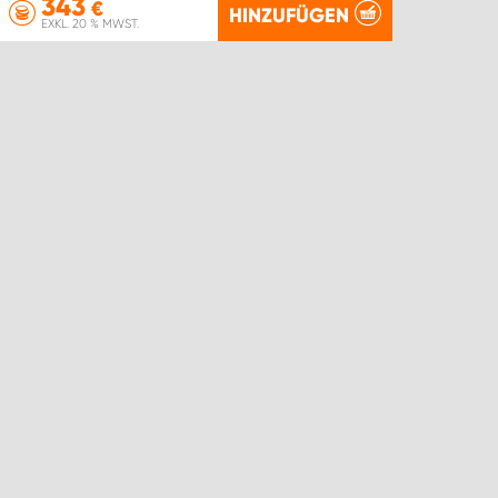
343
€
HINZUFÜGEN
EXKL. 20 % MWST.