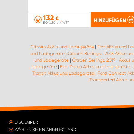
132
€
HINZUFÜGEN
EXKL. 20 % MWST.
Citroën Akkus und Ladegeräte
|
Fiat Akkus und L
und Ladegeräte
|
Citroën Berlingo -2018 Akkus u
und Ladegeräte
|
Citroën Berlingo 2019- Akkus
Ladegeräte
|
Fiat Doblo Akkus und Ladegeräte
|
Transit Akkus und Ladegeräte
|
Ford Connect Ak
(Transporter) Akkus 
DISCLAIMER
WÄHLEN SIE EIN ANDERES LAND