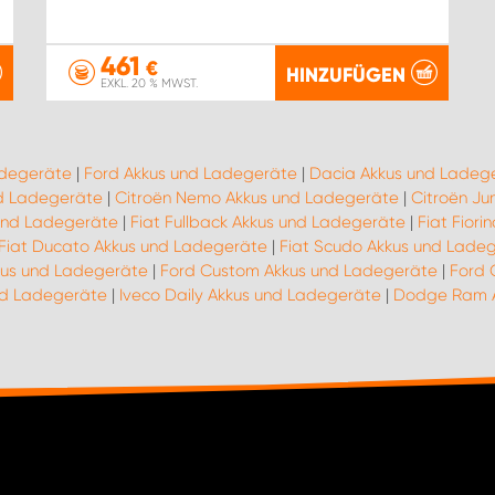
461
€
HINZUFÜGEN
EXKL. 20 % MWST.
adegeräte
|
Ford Akkus und Ladegeräte
|
Dacia Akkus und Ladeg
nd Ladegeräte
|
Citroën Nemo Akkus und Ladegeräte
|
Citroën J
 und Ladegeräte
|
Fiat Fullback Akkus und Ladegeräte
|
Fiat Fior
Fiat Ducato Akkus und Ladegeräte
|
Fiat Scudo Akkus und Lade
kus und Ladegeräte
|
Ford Custom Akkus und Ladegeräte
|
Ford 
und Ladegeräte
|
Iveco Daily Akkus und Ladegeräte
|
Dodge Ram A